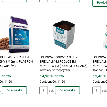
Powiad
BLES 45L - GRANULAT
FOLIOWA DONICZKA 3,8L ZE
FOLIOWA 
ZNY 8/16mm, PLAGRON,
SPECJALNYM PODŁOZEM
SPECJAL
=50 worków)
KOKOSOWYM (PODLEJ I POSADŹ),
KOKOSOWY
Wymiary po rozprężeniu:
15x15x15 
15×15×15cm, CANNA COCO FLEX
CHOICE
 brutto
14,98 zł brutto
11,48 zł
ść:
11-50
Dostępność:
11-50
Dostępnoś
Do koszyka
Do koszyka
.
szt.
szt.