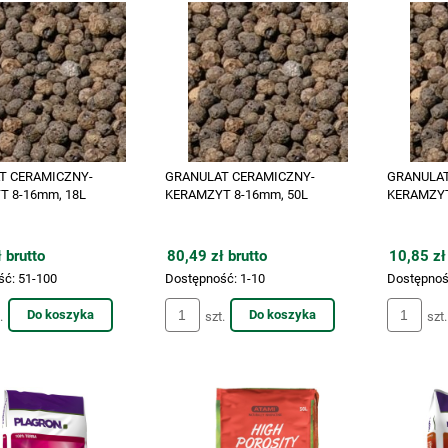
T CERAMICZNY-
GRANULAT CERAMICZNY-
GRANULAT
T 8-16mm, 18L
KERAMZYT 8-16mm, 50L
KERAMZYT
 brutto
80,49 zł brutto
10,85 zł
ść:
51-100
Dostępność:
1-10
Dostępnoś
Do koszyka
Do koszyka
.
szt.
szt.