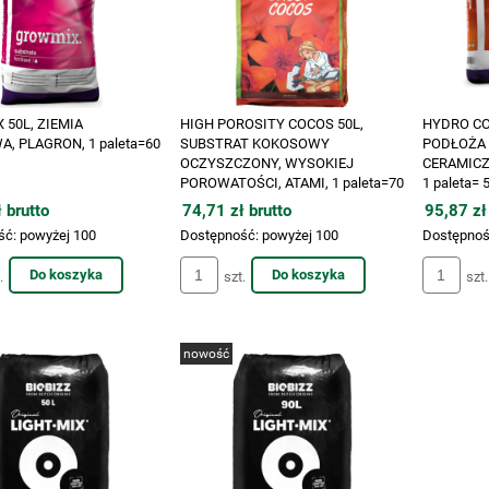
50L, ZIEMIA
HIGH POROSITY COCOS 50L,
HYDRO COC
, PLAGRON, 1 paleta=60
SUBSTRAT KOKOSOWY
PODŁOŻA 
OCZYSZCZONY, WYSOKIEJ
CERAMICZ
POROWATOŚCI, ATAMI, 1 paleta=70
1 paleta=
worków
 brutto
74,71 zł brutto
95,87 zł
ść:
powyżej 100
Dostępność:
powyżej 100
Dostępnoś
Do koszyka
Do koszyka
.
szt.
szt.
nowość