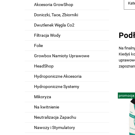
Kate
Akcesoria GrowShop
Doniczki, Tace, Zbiorniki
Dwutlenek Węgla Co2
Pod
Filtracja Wody
Folie
Na finaln
Kiedyś ko
Growbox Namioty Uprawowe
uprawowe 
HeadShop
zapoznani
Hydroponiczne Akcesoria
Hydroponiczne Systemy
promocja
Mikoryza
Na kwitnienie
Neutralizacja Zapachu
Nawozy i Stymulatory