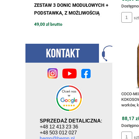
 600W,
ZESTAW 3 DONIC MODUŁOWYCH +
DONICZ
Dostępno
 2000K na
PODSTAWKA, Z MOŻLIWOŚCIĄ
BUDOWY 
szt
 do uprawy
ROZBUDOWY, 42 x 42 x h48cm,
13L / 4
49,00 zł brutto
15,94 zł 
MODULAR TOWER POT
podstawk
MODULA
COCO-MIX
KOKOSOWY
worków, 
88,17 zł
SPRZEDAŻ DETALICZNA
:
Dostępno
+48 12 413 23 36
+48 503 012 027
szt
hemp@hemp.pl