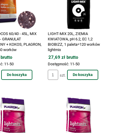
OS 60/40 - 45L, MIX
LIGHT-MIX 20L, ZIEMIA
- GRANULAT
KWIATOWA, pH 6.2, EC 1,2
NY + KOKOS, PLAGRON,
BIOBIZZ, 1 paleta=120 worków
 50 worków
lightmix
 brutto
27,69 zł brutto
ć:
11-50
Dostępność:
11-50
Do koszyka
Do koszyka
szt.