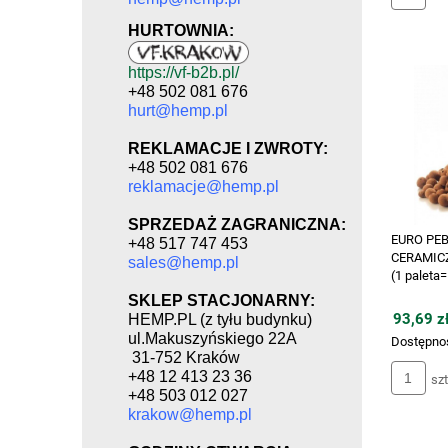
HURTOWNIA:
https://vf-b2b.pl/
+48 502 081 676
hurt@hemp.pl
REKLAMACJE I ZWROTY:
+48 502 081 676
reklamacje@hemp.pl
SPRZEDAŻ ZAGRANICZNA:
EURO PEB
+48 517 747 453
CERAMIC
sales@hemp.pl
(1 paleta
SKLEP STACJONARNY:
93,69 zł
HEMP.PL (z tyłu budynku)
ul.Makuszyńskiego 22A
Dostępno
31-752 Kraków
+48 12 413 23 36
szt
+48 503 012 027
krakow@hemp.pl