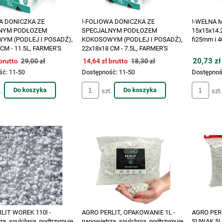
A DONICZKA ZE
!-FOLIOWA DONICZKA ZE
!-WEŁNA 
NYM PODŁOZEM
SPECJALNYM PODŁOZEM
15x15x14
YM (PODLEJ I POSADŹ),
KOKOSOWYM (PODLEJ I POSADŹ),
fi25mm i 
CM - 11.5L, FARMER'S
22x18x18 CM - 7.5L, FARMER'S
CHOICE
20,73 zł
 brutto
29,00 zł
14,64 zł brutto
18,30 zł
ść:
11-50
Dostępność:
11-50
Dostępnoś
Do koszyka
Do koszyka
.
szt.
szt.
LIT WOREK 110l -
AGRO PERLIT, OPAKOWANIE 1L -
AGRO PER
za, spulchnia, podtrzymuje
napowietrza, spulchnia, podtrzymuje
SUWAK 5L, 