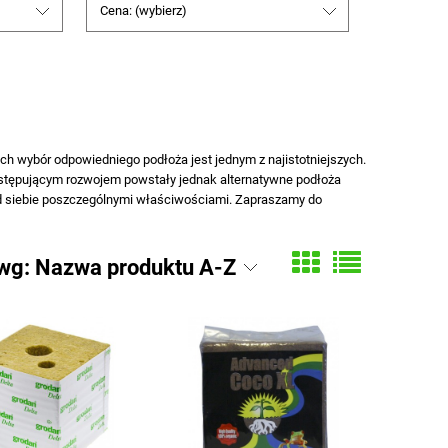
Cena: (wybierz)
ch wybór odpowiedniego podłoża jest jednym z najistotniejszych.
 postępującym rozwojem powstały jednak alternatywne podłoża
od siebie poszczególnymi właściwościami. Zapraszamy do
 wg:
Nazwa produktu A-Z