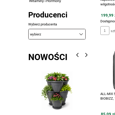
Witaminy i Hormony
wilgotnoś
Producenci
199,99 z
Dostępno
Wybierz producenta
szt
NOWOŚCI
ALL-MIX 
BIOBIZZ, 
85,09 zł