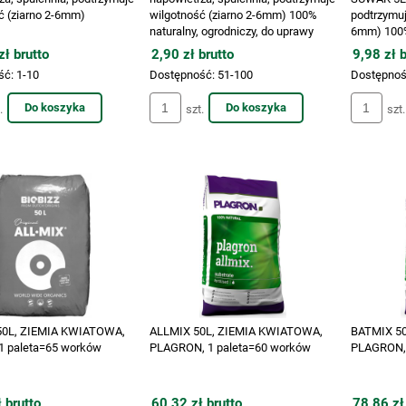
ć (ziarno 2-6mm)
wilgotność (ziarno 2-6mm) 100%
podtrzymuj
naturalny, ogrodniczy, do uprawy
6mm) 100% 
roślin VF KRK
do uprawy 
ł brutto
2,90 zł brutto
9,98 zł b
ść:
1-10
Dostępność:
51-100
Dostępnoś
Do koszyka
Do koszyka
.
szt.
szt.
50L, ZIEMIA KWIATOWA,
ALLMIX 50L, ZIEMIA KWIATOWA,
BATMIX 5
1 paleta=65 worków
PLAGRON, 1 paleta=60 worków
PLAGRON, 
 brutto
60,32 zł brutto
78,86 zł