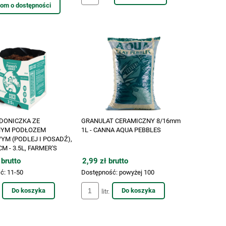
om o dostępności
DONICZKA ZE
GRANULAT CERAMICZNY 8/16mm
NYM PODŁOZEM
1L - CANNA AQUA PEBBLES
M (PODLEJ I POSADŹ),
CM - 3.5L, FARMER'S
 brutto
2,99 zł brutto
ć:
11-50
Dostępność:
powyżej 100
Do koszyka
Do koszyka
litr.