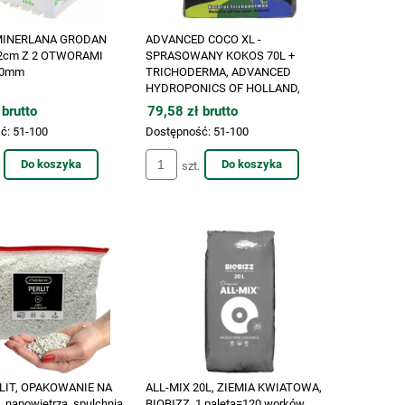
MINERLANA GRODAN
ADVANCED COCO XL -
.2cm Z 2 OTWORAMI
SPRASOWANY KOKOS 70L +
40mm
TRICHODERMA, ADVANCED
HYDROPONICS OF HOLLAND,
KOSTKA
 brutto
79,58 zł brutto
ć:
51-100
Dostępność:
51-100
Do koszyka
Do koszyka
szt.
LIT, OPAKOWANIE NA
ALL-MIX 20L, ZIEMIA KWIATOWA,
napowietrza, spulchnia,
BIOBIZZ, 1 paleta=120 worków