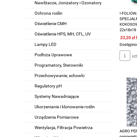
Nawilżacze, Jonizatory i Ozonatory
Ochrona roślin
!-FOLIOW
SPECJAL
Oświetlenie CMH
KOKOSOW
22x18x18 
Oświetlenie HPS, MH, CFL, UV
CHOICE
23,20 zł
Lampy LED
Dostępno
Podłoża Uprawowe
szt
Programatory, Sterowniki
Przechowywanie, schowki
Regulatory pH
Systemy Nawadniające
Ukorzenianie i klonowanie roślin
Urządzenia Pomiarowe
Wentylacja, Filtracja Powietrza
AGRO PER
napowietr