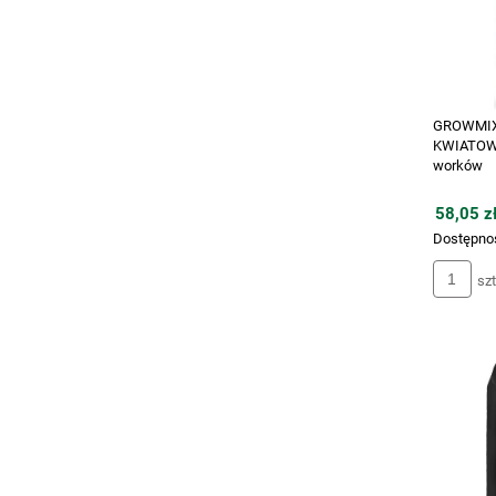
GROWMIX 
KWIATOWA
worków
58,05 zł
Dostępno
szt