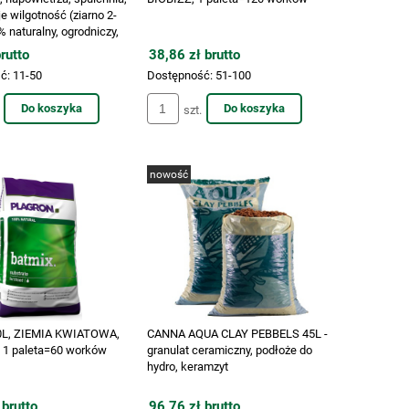
e wilgotność (ziarno 2-
naturalny, ogrodniczy,
roślin, VF KRK
rutto
38,86 zł brutto
ć:
11-50
Dostępność:
51-100
Do koszyka
Do koszyka
szt.
nowość
0L, ZIEMIA KWIATOWA,
CANNA AQUA CLAY PEBBELS 45L -
1 paleta=60 worków
granulat ceramiczny, podłoże do
hydro, keramzyt
 brutto
96,76 zł brutto