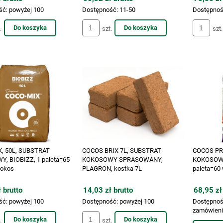
KA MODUŁOWA DO
PODSTAWKA DO DONICZKI
ść:
powyżej 100
Dostępność:
11-50
Dostępnoś
WIEŻY Z ROŚLIN, 1 SZT. /
PIĘTROWEJ - MODULAR TOWER
Do koszyka
Do koszyka
.
szt.
szt.
2x42x18cm (bez
POT, 1 SZT. / 38x38x3cm
brutto
9,98 zł brutto
i) kaskadowa, piętrowa,
R TOWER POT
, 50L, SUBSTRAT
COCOS BRIX 7L, SUBSTRAT
COCOS PR
, BIOBIZZ, 1 paleta=65
KOKOSOWY SPRASOWANY,
KOKOSOWY
kokos
PLAGRON, kostka 7L
paleta=60
 brutto
14,03 zł brutto
68,95 zł
ść:
powyżej 100
Dostępność:
powyżej 100
Dostępnoś
zamówien
Do koszyka
Do koszyka
.
szt.