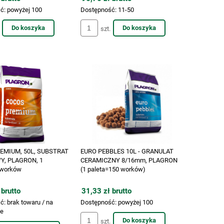
!-KORA SOSNOWA DEKORACYJNA
SILICA 1L, KRZ
ć:
powyżej 100
Dostępność:
11-50
40-80mm, WOREK 50L
WZMACNIA ŁODY
Do koszyka
Do koszyka
szt.
ODPORNOŚĆ, P
49,00 zł brutto
93,00 zł brutto
WCHŁANIANIE,
EMIUM, 50L, SUBSTRAT
EURO PEBBLES 10L - GRANULAT
, PLAGRON, 1
CERAMICZNY 8/16mm, PLAGRON
 worków
(1 paleta=150 worków)
 brutto
31,33 zł brutto
ć:
brak towaru / na
Dostępność:
powyżej 100
ie
Do koszyka
szt.