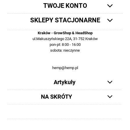
TWOJE KONTO
SKLEPY STACJONARNE
Kraków - GrowShop & HeadShop
ul.Makuszyńskiego 22A, 31-752 Kraków
pon-pt: 8:00 - 16:00
sobota: nieczynne
12 413-23-36 lub +48 503-012-027
hemp@hemp.pl
Artykuły
NA SKRÓTY