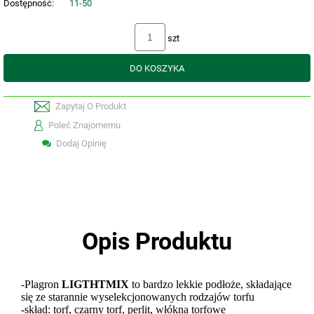
Dostępność:
11-50
szt
DO KOSZYKA
Zapytaj O Produkt
Poleć Znajomemu
Dodaj Opinię
Opis Produktu
-Plagron
LIGTHTMIX
to bardzo lekkie podłoże, składające
się ze starannie wyselekcjonowanych rodzajów torfu
-skład: torf, czarny torf, perlit, włókna torfowe