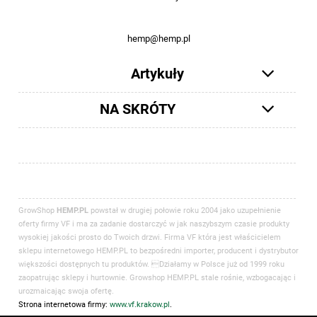
12 413-23-36 lub +48 503-012-027
hemp@hemp.pl
Artykuły
NA SKRÓTY
GrowShop
HEMP.PL
powstał w drugiej połowie roku 2004 jako uzupełnienie
oferty firmy VF i ma za zadanie dostarczyć w jak naszybszym czasie produkty
wysokiej jakości prosto do Twoich drzwi. Firma VF która jest właścicielem
sklepu internetowego HEMP.PL to bezpośredni importer, producent i dystrybutor
większości dostępnych tu produktów. Działamy w Polsce już od 1999 roku
zaopatrując sklepy i hurtownie. Growshop HEMP.PL stale rośnie, wzbogacając i
urozmaicając swoja ofertę.
Strona internetowa firmy:
www.vf.krakow.pl
.