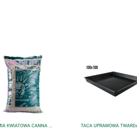
ZIEMIA KWIATOWA CANNA TERRA PROFESSIONAL 50L, 1 paleta=60 worków