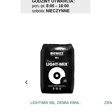
GODZINY OTWARCIA:
pon.-pt.
8:00 – 16:00
sobota:
NIECZYNNE
Często kupowane
LAMPA LED 720W HALO TRPS z wbudowanym zasilaczem i regulacją mocy - 2,7µmol/J, oświetla 150x150cm, TERPENES PRODUCER, FULL SPECTRUM, DO UPRAWY ROŚLIN, lumatek, VF KRAKOW
LIGHT-MIX 50L, ZIEMIA KWIATOWA, pH 6.2, EC 1,2. BIOBIZZ, 1 paleta=65 worków lightmix