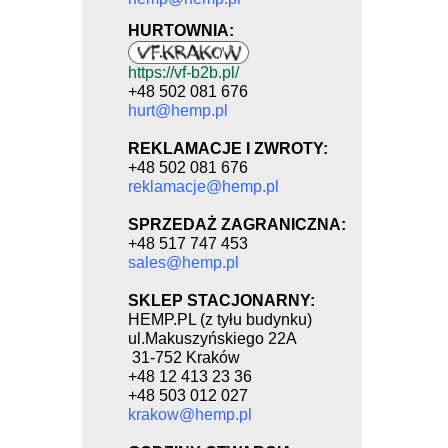
HURTOWNIA:
https://vf-b2b.pl/
+48 502 081 676
hurt@hemp.pl
REKLAMACJE I ZWROTY:
+48 502 081 676
reklamacje@hemp.pl
SPRZEDAŻ ZAGRANICZNA:
+48 517 747 453
sales@hemp.pl
SKLEP STACJONARNY:
HEMP.PL (z tyłu budynku)
ul.Makuszyńskiego 22A
31-752 Kraków
+48 12 413 23 36
+48 503 012 027
krakow@hemp.pl