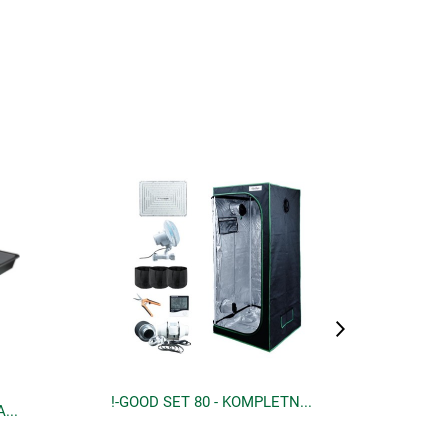
!-GOOD SET 80 - KOMPLETNY ZESTAW DO UPRAWY ROŚLIN - 80x80xh180cm, LED 200W + NIEZBĘDNE AKCESORIA
TACA UPRAWOWA TWARDA - 100x100 x h12, VF KRAKÓW, garland, TACKA