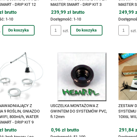
MART - DRIP KIT 12
MASTER SMART - DRIP KIT 3
MASTER SM
ł brutto
239,99 zł brutto
249,99 z
ść:
1-10
Dostępność:
1-10
Dostępnoś
Do koszyka
Do koszyka
.
szt.
szt.
NAWADNIAJĄCY Z
USCZELKA MONTAŻOWA Z
ZESTAW 
A 9 ROŚLIN, GNIAZDO
GWINTEM DO SYSTEMÓW PVC,
SYSTEMU 
WIFI, 800ml/h, WATER
fi.12mm
10X6L WI
MART - DRIP KIT 9
ł brutto
0,96 zł brutto
291,84 z
ść:
brak towaru / na
Dostępność:
51-100
Dostępnoś