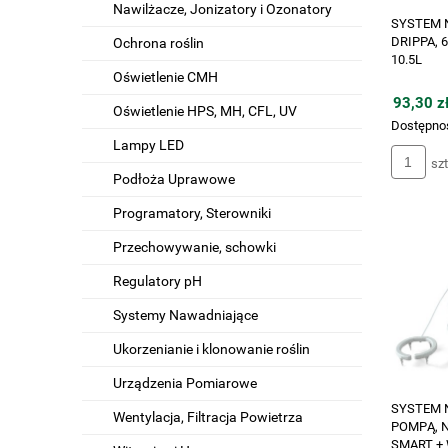
Nawilżacze, Jonizatory i Ozonatory
SYSTEM 
DRIPPA, 
Ochrona roślin
10.5L
Oświetlenie CMH
93,30 zł
Oświetlenie HPS, MH, CFL, UV
Dostępno
Lampy LED
szt
Podłoża Uprawowe
Programatory, Sterowniki
Przechowywanie, schowki
Regulatory pH
Systemy Nawadniające
Ukorzenianie i klonowanie roślin
Urządzenia Pomiarowe
SYSTEM 
Wentylacja, Filtracja Powietrza
POMPĄ, N
SMART + 