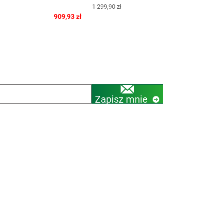
1 299,90 zł
97,20 
909,93 zł
Zapisz mnie