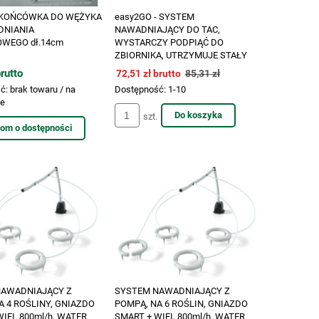
 KOŃCÓWKA DO WĘŻYKA
easy2GO - SYSTEM
DNIANIA
NAWADNIAJĄCY DO TAC,
WEGO dł.14cm
WYSTARCZY PODPIĄĆ DO
ZBIORNIKA, UTRZYMUJE STAŁY
POZIOM WODY, AUTOPOT
rutto
72,51 zł brutto
85,31 zł
ć:
brak towaru / na
Dostępność:
1-10
ie
Do koszyka
szt.
om o dostępności
NAWADNIAJĄCY Z
SYSTEM NAWADNIAJĄCY Z
A 4 ROŚLINY, GNIAZDO
POMPĄ, NA 6 ROŚLIN, GNIAZDO
IFI, 800ml/h, WATER
SMART + WIFI, 800ml/h, WATER