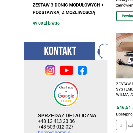
 600W,
ZESTAW 3 DONIC MODUŁOWYCH +
DONICZ
zamówien
 2000K na
PODSTAWKA, Z MOŻLIWOŚCIĄ
BUDOWY 
Powia
 do uprawy
ROZBUDOWY, 42 x 42 x h48cm,
13L / 4
49,00 zł brutto
15,94 zł 
MODULAR TOWER POT
podstawk
MODULA
ZESTAW 
SYSTEMU
WILMA, A
546,51 z
Dostępno
SPRZEDAŻ DETALICZNA
:
+48 12 413 23 36
szt
+48 503 012 027
hemp@hemp.pl