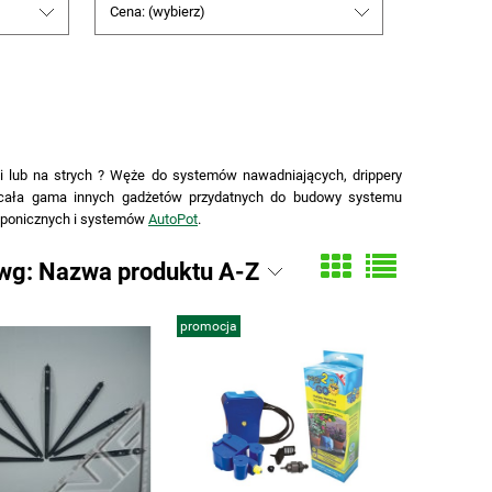
Cena: (wybierz)
i lub na strych ? Węże do systemów nawadniających, drippery
z cała gama innych gadżetów przydatnych do budowy systemu
oponicznych i systemów
AutoPot
.
 wg:
Nazwa produktu A-Z
promocja