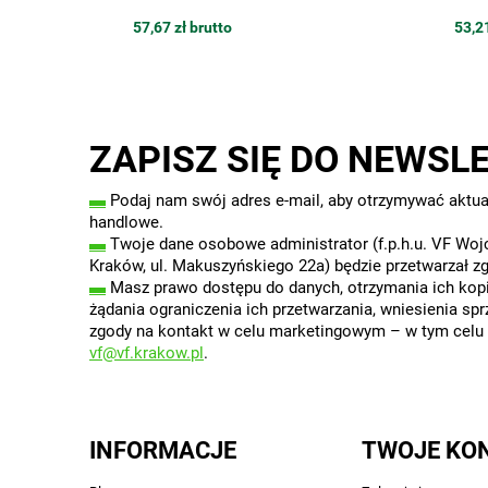
57,67 zł brutto
53,21
ZAPISZ SIĘ DO NEWSL
▬
Podaj nam swój adres e-mail, aby otrzymywać aktua
handlowe.
▬
Twoje dane osobowe administrator (f.p.h.u. VF Wojc
Kraków, ul. Makuszyńskiego 22a) będzie przetwarzał z
▬
Masz prawo dostępu do danych, otrzymania ich kopii
żądania ograniczenia ich przetwarzania, wniesienia sp
zgody na kontakt w celu marketingowym – w tym celu w
vf@vf.krakow.pl
.
INFORMACJE
TWOJE KO