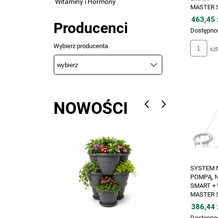
Witaminy i Hormony
MASTER S
463,45 z
Producenci
Dostępno
Wybierz producenta
szt
NOWOŚCI
SYSTEM 
POMPĄ, N
SMART + 
MASTER S
386,44 z
Dostępno