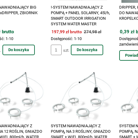
NAWADNIAJĄCY BIG
!-SYSTEM NAWADNIAJĄCY Z
DRIPPER,
6xDRIPPER, ZBIORNIK
POMPĄ + PANEL SOLARNY, 45l/h,
DO NAWA
SMART OUTDOOR IRRIGATION
KROPELKO
SYSTEM WATER MASTER
 brutto
0,39 zł b
197,99 zł brutto
274,98 zł
ść:
1-10
Dostępność:
1-10
Dostępnoś
zamówien
Do koszyka
Do koszyka
.
szt.
Powiad
NAWADNIAJĄCY Z
SYSTEM NAWADNIAJĄCY Z
SYSTEM 
A 12 ROŚLIN, GNIAZDO
POMPĄ, NA 3 ROŚLINY, GNIAZDO
POMPĄ, N
WIFI, 800ml/h, WATER
SMART + WIFI, 800ml/h, WATER
SMART + W