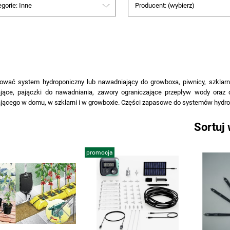
egorie: Inne
Producent: (wybierz)
ować system hydroponiczny lub nawadniający do growboxa, piwnicy, szklarn
jące, pajączki do nawadniania, zawory ograniczające przepływ wody ora
jącego w domu, w szklarni i w growboxie. Części zapasowe do systemów hydr
Sortuj
promocja