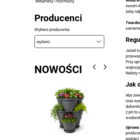
Woda k
Witaminy i Hormony
swoim k
żeby odp
Producenci
Twardo
samemu 
Wybierz producenta
Regu
Jeżeli 
przeważ
Przy upr
NOWOŚCI
większy
Należy 
Jak 
Aby zwi
oraz wy
dolomitu
z pH to
wodorot
Uprawa 
produce
postaci