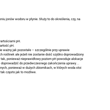
niu jonów wodoru w płynie. Służy to do określenia, czy, na
wartościami pH.
artość pH.
nie ważny jak pozostałe – szczególnie przy uprawie
h roślinek ale jeżeli nie zostanie dość szybko doprowadzony
ię tak, ponieważ nieprawidłowy poziom pH powoduje alokacje
może doprowadzić do przedwczesnego zakończenia uprawy…
ych, ponieważ w dużych zbiornikach, w których woda stoi
 tak często jak to możliwe.