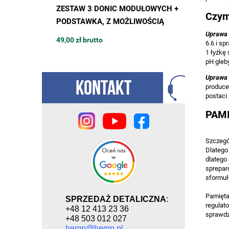
 600W,
ZESTAW 3 DONIC MODUŁOWYCH +
DONICZ
Czym
 2000K na
PODSTAWKA, Z MOŻLIWOŚCIĄ
BUDOWY 
 do uprawy
ROZBUDOWY, 42 x 42 x h48cm,
13L / 4
Uprawa 
49,00 zł brutto
15,94 zł 
6.6 i s
MODULAR TOWER POT
podstawk
1 łyżkę
MODULA
pH gleby
Uprawa 
produce
postaci
PAMI
Szczegó
Dlatego
dlatego 
sprepar
sformuł
Pamiętaj
SPRZEDAŻ DETALICZNA
:
regulato
+48 12 413 23 36
sprawdz
+48 503 012 027
hemp@hemp.pl