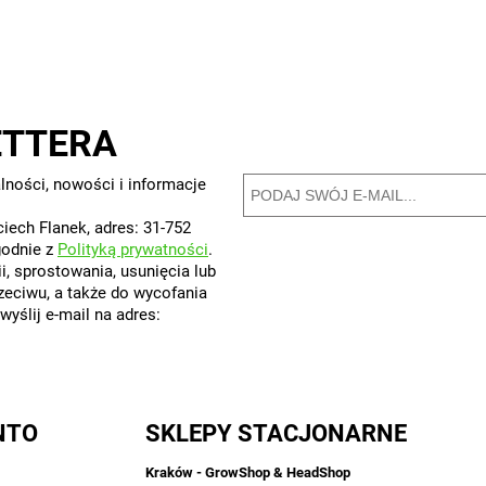
ETTERA
lności, nowości i informacje
iech Flanek, adres: 31-752
godnie z
Polityką prywatności
.
, sprostowania, usunięcia lub
rzeciwu, a także do wycofania
yślij e-mail na adres:
NTO
SKLEPY STACJONARNE
Kraków - GrowShop & HeadShop