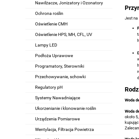
Nawilżacze, Jonizatory i Ozonatory
Przy
Ochrona roślin
Jest na
Oświetlenie CMH
Oświetlenie HPS, MH, CFL, UV
t
Lampy LED
Podłoża Uprawowe
w
Programatory, Sterowniki
r
Przechowywanie, schowki
d
Regulatory pH
Rodz
Systemy Nawadniające
Woda d
Ukorzenianie i klonowanie roślin
Woda d
około 5
Urządzenia Pomiarowe
kupując 
Zalecan
Wentylacja, Filtracja Powietrza