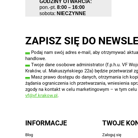
GODZINY OTWARCIA:
pon.-pt.
8:00 – 16:00
sobota:
NIECZYNNE
ZAPISZ SIĘ DO NEWSL
▬
Podaj nam swój adres e-mail, aby otrzymywać aktua
handlowe.
▬
Twoje dane osobowe administrator (f.p.h.u. VF Wojc
Kraków, ul. Makuszyńskiego 22a) będzie przetwarzał z
▬
Masz prawo dostępu do danych, otrzymania ich kopii
żądania ograniczenia ich przetwarzania, wniesienia sp
zgody na kontakt w celu marketingowym – w tym celu w
vf@vf.krakow.pl
.
INFORMACJE
TWOJE KO
Blog
Zaloguj się