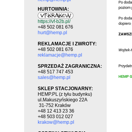
Po doda
poziom 
HURTOWNIA:
Po doda
https://vf-b2b.pl/
dopiero
+48 502 081 676
hurt@hemp.pl
ZAWSZE 
REKLAMACJE I ZWROTY:
+48 502 081 676
Wojtek-
reklamacje@hemp.pl
SPRZEDAŻ ZAGRANICZNA:
Przydatn
+48 517 747 453
HEMP G
sales@hemp.pl
SKLEP STACJONARNY:
HEMP.PL (z tyłu budynku)
ul.Makuszyńskiego 22A
31-752 Kraków
+48 12 413 23 36
+48 503 012 027
krakow@hemp.pl