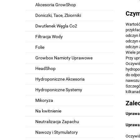
Akcesoria GrowShop
Czym
Doniczki, Tace, Zbiorniki
Wartość
Dwutlenek Węgla Co2
przykła
odczyn 
Filtracja Wody
odczyn 
odczyn 
Folie
Wiele p
Growbox Namioty Uprawowe
Przy up
Oczywiś
HeadShop
hydropo
do odpo
Hydroponiczne Akcesoria
nawozu 
Szczegó
Hydroponiczne Systemy
kilkanaś
Mikoryza
Zale
Na kwitnienie
Uprawa
Neutralizacja Zapachu
Uprawa
Nawozy i Stymulatory
Oczywiś