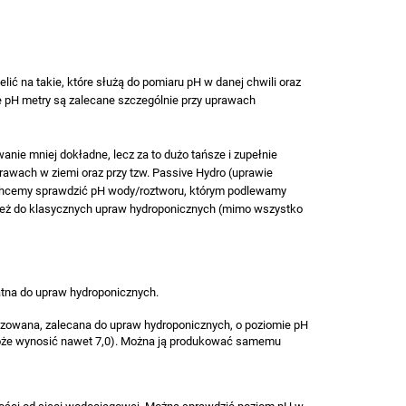
lić na takie, które służą do pomiaru pH w danej chwili oraz
e pH metry są zalecane szczególnie przy uprawach
nie mniej dokładne, lecz za to dużo tańsze i zupełnie
awach w ziemi oraz przy tzw. Passive Hydro (uprawie
i chcemy sprawdzić pH wody/roztworu, którym podlewamy
wnież do klasycznych upraw hydroponicznych (mimo wszystko
atna do upraw hydroponicznych.
zowana, zalecana do upraw hydroponicznych, o poziomie pH
iu może wynosić nawet 7,0). Można ją produkować samemu