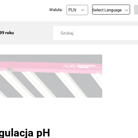
Waluta:
Select Language
99 roku
gulacja pH