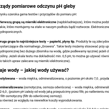
rządy pomiarowe odczynu pH gleby
 rynku szeroka gama testów i przyrządów do pomiaru pH:
Pierwszą grupą
są mierniki elektroniczne
(najdokładniejsze), które można podzie
akie, które montujemy na stałe w naszym podłożu bądź roztworze. Elektroniczn
hydroponicznych.
Druga grupa
to najróżniejsze testy – papierki, płyny itp.
Produkty te są zdecydowa
ystarczające dla normalnego „Growera”. Takie testy możemy stosować przy upr
hydroponicznej bez dużego zbiornika na wodę, gdzie podlewamy ręcznie) jeżel
ośliny. Jeżeli skala testu ma dokładność min. 0,5 pH, to można go używać ró
o takich upraw zalecane są mierniki elektroniczne).
aje wody – jakiej wody używać?
estylowana
– woda miękka, odmineralizowana, o poziomie pH około 7,0 , przyd
emineralizowana
(osmotyczna, osmoza odwrócona) – woda miękka, odminerali
,2-6,0 , (poziom pH zależy od wody jaką przepuścimy przez filtr, po natlenien
filtr osmotyczny (filtr do odwróconej osmozy).
a również ze względu na niewielkie koszty wyprodukowania.