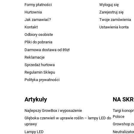
Formy płatności
Wyloguj się
Hurtownia
Zarejestruj się
Jak zamawiać?
Twoje zamówienia
Kontakt
Ustawienia konta
Odbiory osobiste
Pliki do pobrania
Darmowa dostawa od 89zł
Reklamacje
Sprzedaż hurtowa
Regulamin Sklepu
Polityka prywatności
Artykuły
NA SK
Najlepszy GrowBox i wyposażenie
Targi konop
Polsce
Głęboka czerwień w uprawie roślin – lampy LED do
uprawy
Growshop z
Lampy LED
Neutralizato