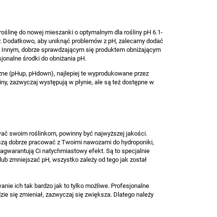
!-KORA SOSNOWA DEKORACYJNA
SILICA 1L, KRZ
40-80mm, WOREK 50L
WZMACNIA ŁODY
ODPORNOŚĆ, P
roślinę do nowej mieszanki o optymalnym dla rośliny pH 6.1-
49,00 zł brutto
93,00 zł brutto
y. Dodatkowo, aby uniknąć problemów z pH, zalecamy dodać
WCHŁANIANIE,
 pH. Innym, dobrze sprawdzającym się produktem obniżającym
sjonalne środki do obniżania pH.
ne (pHup, pHdown), najlepiej te wyprodukowane przez
ny, zazwyczaj występują w płynie, ale są też dostępne w
wać swoim roślinkom, powinny być najwyższej jakości.
szą dobrze pracować z Twoimi nawozami do hydroponiki,
 zagwarantują Ci natychmiastowy efekt. Są to specjalnie
b zmniejszać pH, wszystko zależy od tego jak został
nie ich tak bardzo jak to tylko możliwe. Profesjonalne
zie się zmieniał, zazwyczaj się zwiększa. Dlatego należy