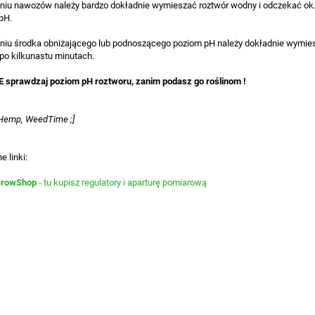
niu nawozów należy bardzo dokładnie wymieszać roztwór wodny i odczekać ok. 
pH.
niu środka obniżającego lub podnoszącego poziom pH należy dokładnie wymies
 po kilkunastu minutach.
sprawdzaj poziom pH roztworu, zanim podasz go roślinom !
Hemp, WeedTime ;]
e linki:
rowShop
- tu kupisz regulatory i aparturę pomiarową