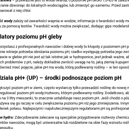
ranowa
– przeważnie jest to woda twarda, o poziomie pH około 7,0-8,0 w zale
ranie dzwoniąc do lokalnych wodociągów, lub zmierzyć go samemu. Przed zas
arował z niej chlor.
ść wody
zależy od zawartości wapnia w wodzie, informacje o twardości wody m
za pomocą testów. Twardość wody można zwiększać, dodając gips modelarski 
latory poziomu pH gleby
korzystasz z profesjonalnych nawozów i dobrej wody to kłopoty z poziomem pH 
nie istnieje potrzeba obniżania poziomu pH, rzadko występuję potrzeba jego zw
awie w glebie pH nie jest aż tak istotne jak w hydroponice, jest jednak ważne,
ch problemów z pH, należy dokładnie zwrócić uwagę na to, jaką ziemię kupuje
również mieć pojęcie, jakie pH ma woda, którą podlewamy rośliny – w ten spo
działa pH+ (UP) – środki podnoszące poziom pH
ększyć poziom pH w ziemi, często wystarczy tylko przesadzić roślinę do nowej m
regulować poziom pH wody/roztworu, którym podlewamy rośliny. Dodatkowo, ab
 na 3 litry mieszanki, to znacznie ustabilizuje nasz poziom pH. Jeśli chodzi o 
 używa się go raczej w celu zwiększenia poziomu pH niż jego zmniejszenia. In
lenek potasu. Najlepszymi i najskuteczniejszymi regulatorami pH są profesjona
w hydro:
Zdecydowanie zalecane są specjalnie przygotowane roztwory chemicz
ntów nawozów, mogą być uniwersalne lub rozdzielone na obie fazy wzrostu rośli
 proszku.