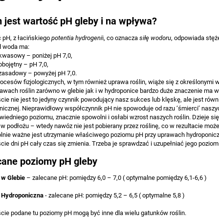
 jest wartość pH gleby i na wpływa?
 pH, z łacińskiego
potentia hydrogeni
i, co oznacza
siłę wodoru
, odpowiada stęże
d woda ma:
kwasowy – poniżej pH 7,0,
obojętny – pH 7,0,
zasadowy – powyżej pH 7,0.
rocesów fizjologicznych, w tym również uprawa roślin, wiąże się z określonymi 
rawach roślin zarówno w glebie jak i w hydroponice bardzo duże znaczenie ma w
cie nie jest to jedyny czynnik powodujący nasz sukces lub klęskę, ale jest rów
nicznej. Nieprawidłowy współczynnik pH nie spowoduje od razu ‘śmierci’ naszyc
wiedniego poziomu, znacznie spowolni i osłabi wzrost naszych roślin. Dzieje s
w podłożu – wtedy nawóz nie jest pobierany przez roślinę, co w rezultacie 
lnie ważne jest utrzymanie właściwego poziomu pH przy uprawach hydroponiczn
cie dni pH cały czas się zmienia. Trzeba je sprawdzać i uzupełniać jego poziom
cane poziomy pH gleby
 w Glebie
– zalecane pH: pomiędzy 6,0 – 7,0 ( optymalne pomiędzy 6,1-6,6 )
 Hydroponiczna
- zalecane pH: pomiędzy 5,2 – 6,5 ( optymalne 5,8 )
cie podane tu poziomy pH mogą być inne dla wielu gatunków roślin.