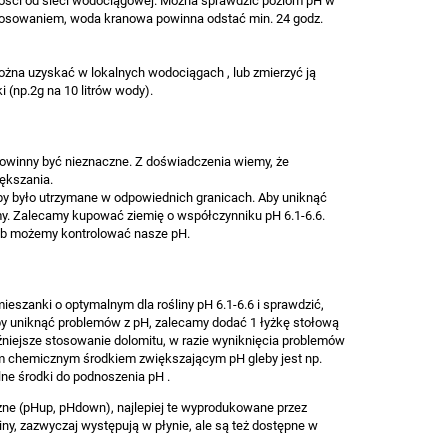
żności od sieci wodociągowej. Można sprawdzić poziom pH w
tosowaniem, woda kranowa powinna odstać min. 24 godz.
ożna uzyskać w lokalnych wodociągach , lub zmierzyć ją
(np.2g na 10 litrów wody).
powinny być nieznaczne. Z doświadczenia wiemy, że
iększania.
 aby było utrzymane w odpowiednich granicach. Aby uniknąć
my. Zalecamy kupować ziemię o współczynniku pH 6.1-6.6.
sób możemy kontrolować nasze pH.
ieszanki o optymalnym dla rośliny pH 6.1-6.6 i sprawdzić,
y uniknąć problemów z pH, zalecamy dodać 1 łyżkę stołową
późniejsze stosowanie dolomitu, w razie wyniknięcia problemów
nym chemicznym środkiem zwiększającym pH gleby jest np.
lne środki do podnoszenia pH .
ne (pHup, pHdown), najlepiej te wyprodukowane przez
ny, zazwyczaj występują w płynie, ale są też dostępne w