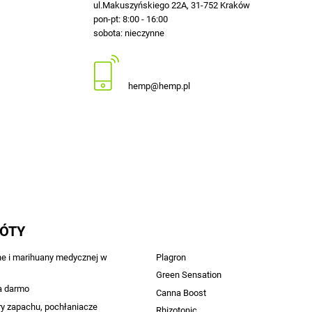
ul.Makuszyńskiego 22A, 31-752 Kraków
pon-pt: 8:00 - 16:00
sobota: nieczynne
12 413-23-36 lub +48 503-012-027
hemp@hemp.pl
RÓTY
ne i marihuany medycznej w
Plagron
Green Sensation
a darmo
Canna Boost
ry zapachu, pochłaniacze
Rhizotonic