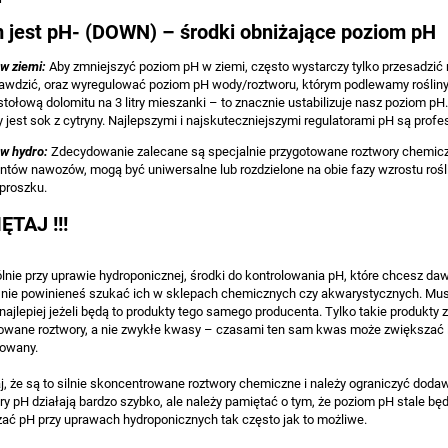
KA MODUŁOWA DO
PODSTAWKA DO DONICZKI
 jest pH- (DOWN) – środki obniżające poziom pH
WIEŻY Z ROŚLIN, 1 SZT. /
PIĘTROWEJ - MODULAR TOWER
2x42x18cm (bez
POT, 1 SZT. / 38x38x3cm
w ziemi:
Aby zmniejszyć poziom pH w ziemi, często wystarczy tylko przesadzić 
brutto
9,98 zł brutto
prawdzić, oraz wyregulować poziom pH wody/roztworu, którym podlewamy roślin
i) kaskadowa, piętrowa,
 stołową dolomitu na 3 litry mieszanki – to znacznie ustabilizuje nasz poziom
R TOWER POT
 jest sok z cytryny. Najlepszymi i najskuteczniejszymi regulatorami pH są profe
w hydro:
Zdecydowanie zalecane są specjalnie przygotowane roztwory chemicz
ntów nawozów, mogą być uniwersalne lub rozdzielone na obie fazy wzrostu rośli
 proszku.
ĘTAJ !!!
lnie przy uprawie hydroponicznej, środki do kontrolowania pH, które chcesz da
 nie powinieneś szukać ich w sklepach chemicznych czy akwarystycznych. Mu
najlepiej jeżeli będą to produkty tego samego producenta. Tylko takie produkty
owane roztwory, a nie zwykłe kwasy – czasami ten sam kwas może zwiększać lu
owany.
, że są to silnie skoncentrowane roztwory chemiczne i należy ograniczyć dodawa
ry pH działają bardzo szybko, ale należy pamiętać o tym, że poziom pH stale będ
ać pH przy uprawach hydroponicznych tak często jak to możliwe.