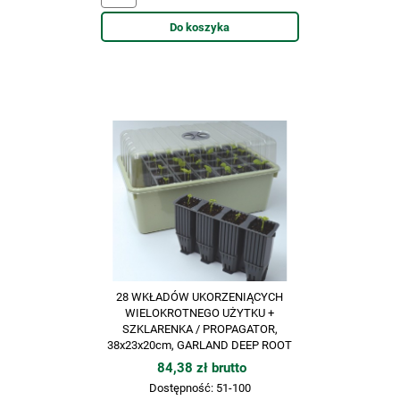
Do koszyka
28 WKŁADÓW UKORZENIĄCYCH
WIELOKROTNEGO UŻYTKU +
SZKLARENKA / PROPAGATOR,
38x23x20cm, GARLAND DEEP ROOT
SUCCES KIT,
84,38 zł brutto
Dostępność:
51-100