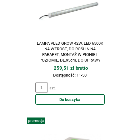
LAMPA VLED GROW 42W, LED 6500K
NA WZROST, DO ROŚLIN NA
PARAPET, MONTAŻ W PIONIE I
POZIOMIE, DŁ.95cm, DO UPRAWY
ROŚLIN, VF TLED
259,51 zł brutto
Dostępność:
11-50
szt.
Do koszyka
promocja