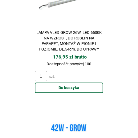
LAMPA VLED GROW 26W, LED 6500K
NA WZROST, DO ROŚLIN NA
PARAPET, MONTAŻ W PIONIE I
POZIOMIE, DŁ.54cm, DO UPRAWY
ROŚLIN, VF TLED
176,95 zł brutto
Dostępność:
powyżej 100
szt.
Do koszyka