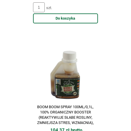
szt.
Do koszyka
BOOM BOOM SPRAY 100ML/0,1L,
100% ORGANICZNY BOOSTER
(REAKTYWUJE SŁABE ROSLINY,
ZMNIEJSZA STRES, WZMACNIA),
BIOTABS
104,37 zł brutto