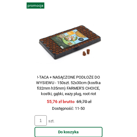
promocja
!-TACA + NASĄCZONE PODŁOŻE DO
WYSIEWU - 150szt. 52x30cm (kostka
fi32mm h35mm) FARMER'S CHOICE,
kostki, gąbki, eazy plug, root riot
55,76 zł brutto
69,70 zł
Dostępność:
11-50
szt.
Do koszyka