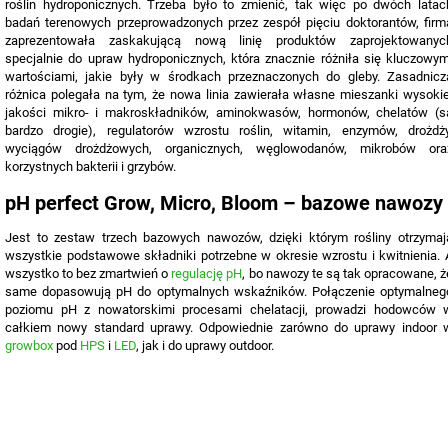
roślin hydroponicznych. Trzeba było to zmienić, tak więc po dwóch latac
badań terenowych przeprowadzonych przez zespół pięciu doktorantów, firm
zaprezentowała zaskakującą nową linię produktów zaprojektowanyc
specjalnie do upraw hydroponicznych, która znacznie różniła się kluczowym
wartościami, jakie były w środkach przeznaczonych do gleby. Zasadnicz
różnica polegała na tym, że nowa linia zawierała własne mieszanki wysokie
jakości mikro- i makroskładników, aminokwasów, hormonów, chelatów (s
bardzo drogie), regulatorów wzrostu roślin, witamin, enzymów, drożdży
wyciągów drożdżowych, organicznych, węglowodanów, mikrobów ora
korzystnych bakterii i grzybów.
pH perfect Grow, Micro, Bloom – bazowe nawozy
Jest to zestaw trzech bazowych nawozów, dzięki którym rośliny otrzymaj
wszystkie podstawowe składniki potrzebne w okresie wzrostu i kwitnienia. 
wszystko to bez zmartwień o
regulację pH
, bo nawozy te są tak opracowane, ż
same dopasowują pH do optymalnych wskaźników. Połączenie optymalneg
poziomu pH z nowatorskimi procesami chelatacji, prowadzi hodowców 
całkiem nowy standard uprawy. Odpowiednie zarówno do uprawy indoor 
growbox
pod
HPS
i
LED
, jak i do uprawy outdoor.