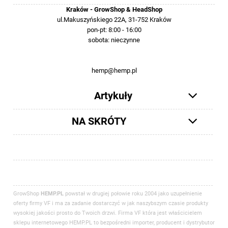
Kraków - GrowShop & HeadShop
ul.Makuszyńskiego 22A, 31-752 Kraków
pon-pt: 8:00 - 16:00
sobota: nieczynne
12 413-23-36 lub +48 503-012-027
hemp@hemp.pl
Artykuły
NA SKRÓTY
GrowShop
HEMP.PL
powstał w drugiej połowie roku 2004 jako uzupełnienie
oferty firmy VF i ma za zadanie dostarczyć w jak naszybszym czasie produkty
wysokiej jakości prosto do Twoich drzwi. Firma VF która jest właścicielem
sklepu internetowego HEMP.PL to bezpośredni importer, producent i dystrybutor