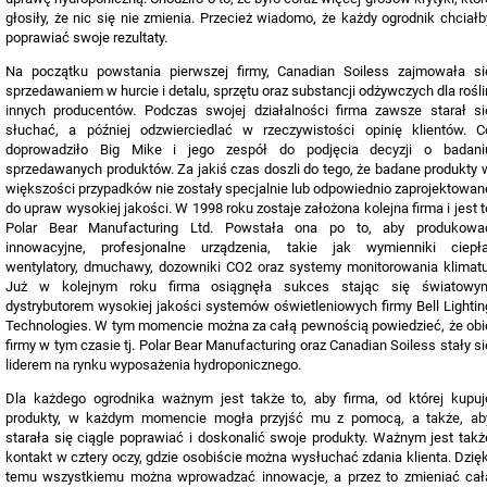
głosiły, że nic się nie zmienia. Przecież wiadomo, że każdy ogrodnik chciałb
poprawiać swoje rezultaty.
Na początku powstania pierwszej firmy, Canadian Soiless zajmowała si
sprzedawaniem w hurcie i detalu, sprzętu oraz substancji odżywczych dla rośli
innych producentów. Podczas swojej działalności firma zawsze starał si
słuchać, a później odzwierciedlać w rzeczywistości opinię klientów. C
doprowadziło Big Mike i jego zespół do podjęcia decyzji o badani
sprzedawanych produktów. Za jakiś czas doszli do tego, że badane produkty 
większości przypadków nie zostały specjalnie lub odpowiednio zaprojektowan
do upraw wysokiej jakości. W 1998 roku zostaje założona kolejna firma i jest t
Polar Bear Manufacturing Ltd. Powstała ona po to, aby produkowa
innowacyjne, profesjonalne urządzenia, takie jak wymienniki ciepła
wentylatory, dmuchawy, dozowniki CO2 oraz systemy monitorowania klimatu
Już w kolejnym roku firma osiągnęła sukces stając się światowy
dystrybutorem wysokiej jakości systemów oświetleniowych firmy Bell Lightin
Technologies. W tym momencie można za całą pewnością powiedzieć, że obi
firmy w tym czasie tj. Polar Bear Manufacturing oraz Canadian Soiless stały si
liderem na rynku wyposażenia hydroponicznego.
Dla każdego ogrodnika ważnym jest także to, aby firma, od której kupuj
produkty, w każdym momencie mogła przyjść mu z pomocą, a także, ab
starała się ciągle poprawiać i doskonalić swoje produkty. Ważnym jest takż
kontakt w cztery oczy, gdzie osobiście można wysłuchać zdania klienta. Dzięk
temu wszystkiemu można wprowadzać innowacje, a przez to zmieniać cał