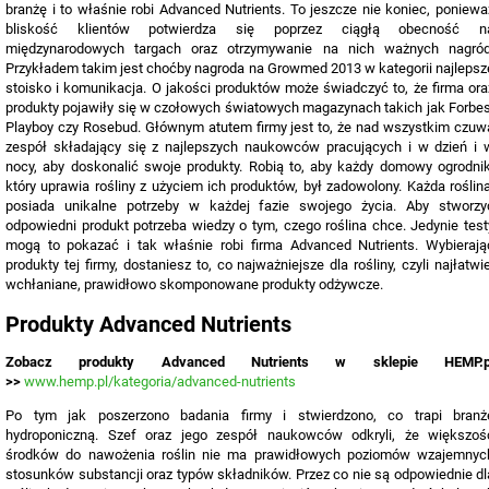
branżę i to właśnie robi Advanced Nutrients. To jeszcze nie koniec, poniewa
bliskość klientów potwierdza się poprzez ciągłą obecność n
międzynarodowych targach oraz otrzymywanie na nich ważnych nagród
Przykładem takim jest choćby nagroda na Growmed 2013 w kategorii najlepsz
stoisko i komunikacja. O jakości produktów może świadczyć to, że firma ora
produkty pojawiły się w czołowych światowych magazynach takich jak Forbes
Playboy czy Rosebud. Głównym atutem firmy jest to, że nad wszystkim czuw
zespół składający się z najlepszych naukowców pracujących i w dzień i 
nocy, aby doskonalić swoje produkty. Robią to, aby każdy domowy ogrodnik
który uprawia rośliny z użyciem ich produktów, był zadowolony. Każda roślina
posiada unikalne potrzeby w każdej fazie swojego życia. Aby stworzy
odpowiedni produkt potrzeba wiedzy o tym, czego roślina chce. Jedynie test
mogą to pokazać i tak właśnie robi firma Advanced Nutrients. Wybierają
produkty tej firmy, dostaniesz to, co najważniejsze dla rośliny, czyli najłatwie
wchłaniane, prawidłowo skomponowane produkty odżywcze.
Produkty Advanced Nutrients
Zobacz produkty Advanced Nutrients w sklepie HEMP.p
>>
www.hemp.pl/kategoria/advanced-nutrients
Po tym jak poszerzono badania firmy i stwierdzono, co trapi branż
hydroponiczną. Szef oraz jego zespół naukowców odkryli, że większoś
środków do nawożenia roślin nie ma prawidłowych poziomów wzajemnyc
stosunków substancji oraz typów składników. Przez co nie są odpowiednie dl