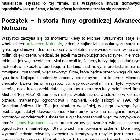
musieliście słyszeć o tej firmie. Dla wszystkich innych domowyc
ogrodników jest to firma, z której ofertą koniecznie trzeba się zapoznać.
Początek – historia firmy ogrodniczej Advance
Nutreans
Wszystko zaczyna się od momentu, kiedy to Michael Straumietis staje si
właścicielem
Advanced Nutrients
, jednej z najbardziej popularnych marek n
rynku ogrodniczym. Jest on osobą z wieloletnim doświadczeniem w uprawi
roślin, dzięki czemu wiedział, że jeżeli ma zrewolucjonizować rynek, nie moż
robić tak jak większość firm. Miał na myśli to, że firmy korzystają z najtańszyc
materiałów i kosztów produkcji, a badania nad nowymi produktami nie s
rozwijane. Postanowił, więc stworzyć firmę, która będzie przeciwwagą dla teg
typu firm. Najlepsze materiały, procesy produkcyjne – o to firmie Michael
chodziło. Dzięki temu wszystko, co wyprodukowała firma, było wysokie
jakości, co z kolei przekładało się na koszt oraz rezultaty. Właściciel firm
Michael "Big Mike" Straumietis miał już wieloletnie doświadczenie w zakresi
biznesu, marketingu, ogrodnictwa i inżynierii, kiedy założył w 1996 rok
Canadian Soiless Ltd. Tak jak pisałem wcześniej, w ciągu swojego życi
osobistego zdobył doświadczenie, które umożliwiło mu osiąganie nowyc
poziomów ogrodniczych sukcesów. Big Mike postanowił więc, że przybywa d
branży
upraw hydroponicznych
, razem ze swoją szeroką wiedzą z zakres
ogrodnictwa i marketingu. Stało przed nim poważne zadanie, które móg
wykonać jedynie odważny człowiek o kreatywnym umyśle jeżeli chodzi 
uprawę hydroponiczną. Chodziło o to, że było coraz więcej głosów krytyki, któr