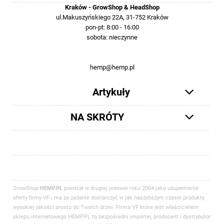
Kraków - GrowShop & HeadShop
ul.Makuszyńskiego 22A, 31-752 Kraków
pon-pt: 8:00 - 16:00
sobota: nieczynne
12 413-23-36 lub +48 503-012-027
hemp@hemp.pl
Artykuły
NA SKRÓTY
GrowShop
HEMP.PL
powstał w drugiej połowie roku 2004 jako uzupełnienie
oferty firmy VF i ma za zadanie dostarczyć w jak naszybszym czasie produkty
wysokiej jakości prosto do Twoich drzwi. Firma VF która jest właścicielem
sklepu internetowego HEMP.PL to bezpośredni importer, producent i dystrybutor