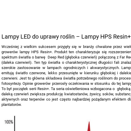
Lampy LED do uprawy roślin – Lampy HPS Resin+
Wcześniej z wielkim sukcesem przyjęły się w branży chwalone przez wiel
growerów lampy HPS Resin+. Produkt ten charakteryzuje się rozszerzenie
spektrum światła o barwę Deep Red (głęboka czerwień) połączoną z Far Re
(daleka czerwień). Ten typ światła o charakterystycznej długości fali znalaz
szerokie zastosowanie w lampach ogrodniczych i akwarystycznych. Lamp
emitują światło czerwone, lekko przesunięte w kierunku głębokiej i dalekie
czerwieni. Jest to główna składowa światła potrzebnego roślinom do proces
fotosyntezy. Opinie growerów przerosły oczekiwania w stosunku do tej lampy
To był początek serii Resin+. Ta seria oświetleniowa wzbogacona o głęboką 
daleką czerwień zwiększa produkcję kwiatostanów, żywicy, soków, substancj
aktywnych oraz terpenów co jest często najbardziej pożądanym efektem dl
plantatorów.