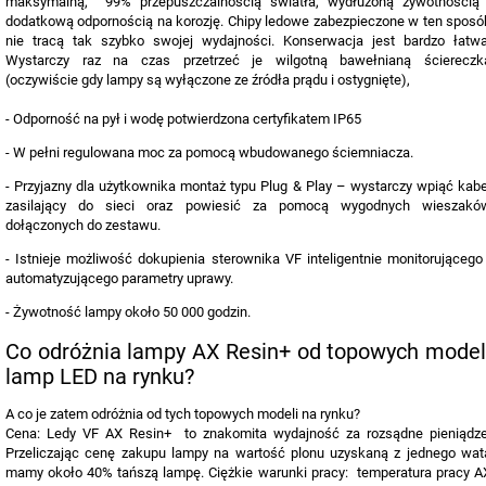
maksymalną, 99% przepuszczalnością światła, wydłużoną żywotnością 
dodatkową odpornością na korozję. Chipy ledowe zabezpieczone w ten sposó
nie tracą tak szybko swojej wydajności. Konserwacja jest bardzo łatwa
Wystarczy raz na czas przetrzeć je wilgotną bawełnianą ściereczk
(oczywiście gdy lampy są wyłączone ze źródła prądu i ostygnięte),
- Odporność na pył i wodę potwierdzona certyfikatem IP65
- W pełni regulowana moc za pomocą wbudowanego ściemniacza.
- Przyjazny dla użytkownika montaż typu Plug & Play – wystarczy wpiąć kabe
zasilający do sieci oraz powiesić za pomocą wygodnych wieszakó
dołączonych do zestawu.
- Istnieje możliwość dokupienia sterownika VF inteligentnie monitorującego 
automatyzującego parametry uprawy.
- Żywotność lampy około 50 000 godzin.
Co odróżnia lampy AX Resin+ od topowych model
lamp LED na rynku?
A co je zatem odróżnia od tych topowych modeli na rynku?
Cena: Ledy VF AX Resin+ to znakomita wydajność za rozsądne pieniądze
Przeliczając cenę zakupu lampy na wartość plonu uzyskaną z jednego wat
mamy około 40% tańszą lampę. Ciężkie warunki pracy: temperatura pracy A