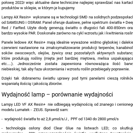
połowę 2022r więc aktualne dane techniczne najlepiej sprawdzać nas kartac
produktów w sklepie, w którym je kupujemy.
Lampy AX Resin+ wykonane są w technologii SMD na solidnych podzespołac
od SAMSUNG i OSRAM. Panel oferuje dualowe, pełne spektrum światła + Dee
Red / FarRed. Użyte diody generują światło o długości fali 400-850nm ora
bardzo wysokie PAR. Doskonałe zarówno na cykl wzrostu jak i kwitnienia roslin
Panele ledowe AX Resin+ mają idealnie wyważone widmo głębokiej i dalekie
czerwieni nastawione na zmaksymalizowanie produkcji terpenów, kanabinoli
soków owocowych, olejów, żywicy oraz pozostałych aktywnych substancj
które produkują rośliny (mięta jest bardziej miętowa, melisa uspakajająca
etc.....). Jednocześnie została zapewniona równoważąca ilość barw
niebieskiej, tak aby faza ukorzeniania i wzrostu roślin przebiegały poprawnie.
Dzięki tak dobranemu światłu uprawy pod tymi panelami cieszą rolnikó
wspaniałą ilością i jakością zbiorów.
Wydajność lamp – porównanie wydajności
Lampy LED VF AX Resin+ nie odbiegają wydajnością od znanego i cenioneg
modelu Lumatek - ZEUS. Sprawdź sam:
- wydajność światła to aż 2,8 µmol/s/J , PPF od 1340 do 2800 µmol/s
- technologia osłony diod Clear Glue na listwach LED; co skutkuj