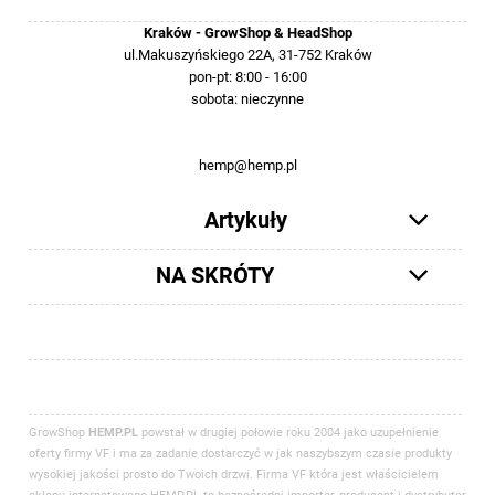
Kraków - GrowShop & HeadShop
ul.Makuszyńskiego 22A, 31-752 Kraków
pon-pt: 8:00 - 16:00
sobota: nieczynne
12 413-23-36 lub +48 503-012-027
hemp@hemp.pl
Artykuły
NA SKRÓTY
GrowShop
HEMP.PL
powstał w drugiej połowie roku 2004 jako uzupełnienie
oferty firmy VF i ma za zadanie dostarczyć w jak naszybszym czasie produkty
wysokiej jakości prosto do Twoich drzwi. Firma VF która jest właścicielem