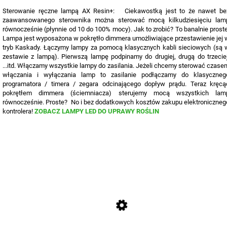
Sterowanie ręczne lampą AX Resin+: Ciekawostką jest to że nawet be
zaawansowanego sterownika można sterować mocą kilkudziesięciu lam
równocześnie
(płynnie od 10 do 100% mocy)
. Jak to zrobić? To banalnie proste
Lampa jest wyposażona w pokrętło dimmera umożliwiające przestawienie jej 
tryb Kaskady. Łączymy lampy za pomocą klasycznych kabli sieciowych (są 
zestawie z lampą). Pierwszą lampę podpinamy do drugiej, drugą do trzeciej
...itd. Włączamy wszystkie lampy do zasilania. Jeżeli chcemy sterować czase
włączania i wyłączania lamp to zasilanie podłączamy do klasyczneg
programatora / timera / zegara odcinającego dopływ prądu. Teraz kręcą
pokrętłem dimmera (ściemniacza) sterujemy mocą wszystkich lam
równocześnie. Proste? No i bez dodatkowych kosztów zakupu elektroniczneg
kontrolera!
ZOBACZ LAMPY LED DO UPRAWY ROŚLIN