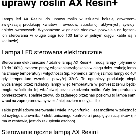
uprawy roślin AX Resin+
Lampy led AX Resin+ do uprawy roślin w szklarni, boksie, growroomi
zwiększają produkcję kwiatów i owoców, substancji aktywnych, żywicy 
soków owocowych. Wyposażone w gniazda sieciowe pozwalają na łączeni
ich sterowania w długie ciągi (do 100 lamp w jednym ciągu, kable są 
zestawie).
Lampa LED sterowana elektronicznie
Sterowanie elektroniczne / zdalne lampą AX Resin+: mocą lampy (płynnie o
10 do 100%), czasem pracy, włączania/wyłączania w ciągu doby, reakcją lamp
na zmiany temperatury i wilgotności (np. komenda: zmniejsz moc lampy do 40
gdy temperatura wzrośnie powyżej 32oC. To ograniczy produkcję ciepł
wydalanego przez radiatory lampy więc temperatura w pomieszczeniu będzi
mogła wrócić do tej właściwej bez uszkodzenia roślin. Gdy temperatura 
pomieszczeniu spadnie znowu do żądanego przez nas poziomu to lampa sam
wróci na zaprogramowany wcześniej poziom mocy)..... itp.
Takie przykładowe sterowanie i wiele innych funkcji
jest możliwe w zależnośc
od użytego sterownika / elektronicznego kontrolera i podpiętych czujników (ni
ma w zestawie, jest do zakupienia osobno).
Sterowanie ręczne lampą AX Resin+