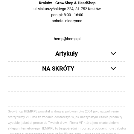
Kraków - GrowShop & HeadShop
ul.Makuszyńskiego 22A, 31-752 Kraków
pon-pt: 8:00 - 16:00
sobota: nieczynne
12 413-23-36 lub +48 503-012-027
hemp@hemp.pl
Artykuły
NA SKRÓTY
GrowShop
HEMP.PL
powstał w drugiej połowie roku 2004 jako uzupełnienie
oferty firmy VF i ma za zadanie dostarczyć w jak naszybszym czasie produkty
wysokiej jakości prosto do Twoich drzwi. Firma VF która jest właścicielem
sklepu internetowego HEMP.PL to bezpośredni importer, producent i dystrybutor