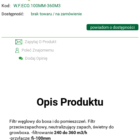
Kod:
W.F.ECO.100MM-360M3
Dostępność:
brak towaru / na zamówienie
powiadom o dostępności
Zapytaj O Produkt
Poleć Znajomemu
Dodaj Opinię
Opis Produktu
Filtr węglowy do boxa i do pomieszczeń. Filtr
przeciwzapachowy, neutralizujący zapach, świetny do
growboxa. -filtrowanie
240 do 360 m3/h
-przyłącze:
fi-100mm