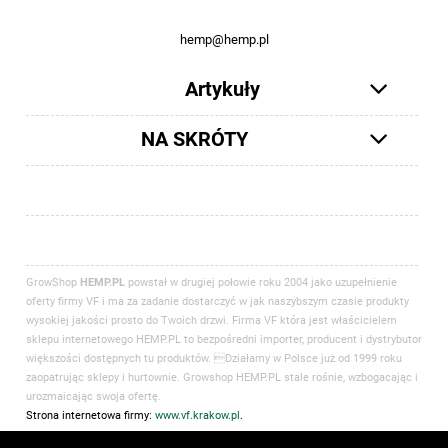
12 413-23-36 lub +48 503-012-027
hemp@hemp.pl
Artykuły
NA SKRÓTY
GrowShop
HEMP.PL
powstał w drugiej połowie roku 2004 jako uzupełnienie
oferty firmy VF i ma za zadanie dostarczyć w jak naszybszym czasie produkty
wysokiej jakości prosto do Twoich drzwi. Firma VF która jest właścicielem
sklepu internetowego HEMP.PL to bezpośredni importer, producent i dystrybutor
większości dostępnych tu produktów. Działamy w Polsce już od 1999 roku
zaopatrując sklepy i hurtownie. Growshop HEMP.PL stale rośnie, wzbogacając i
urozmaicając swoja ofertę.
Strona internetowa firmy:
www.vf.krakow.pl
.