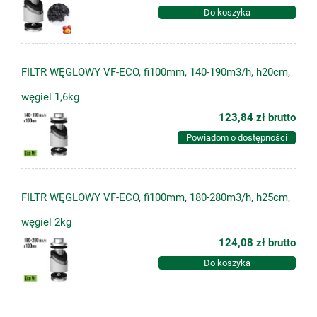
Do koszyka
FILTR WĘGLOWY VF-ECO, fi100mm, 140-190m3/h, h20cm,
węgiel 1,6kg
123,84 zł
brutto
Powiadom o dostępności
FILTR WĘGLOWY VF-ECO, fi100mm, 180-280m3/h, h25cm,
węgiel 2kg
124,08 zł
brutto
Do koszyka