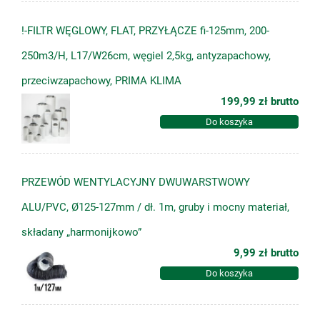
!-FILTR WĘGLOWY, FLAT, PRZYŁĄCZE fi-125mm, 200-
250m3/H, L17/W26cm, węgiel 2,5kg, antyzapachowy,
przeciwzapachowy, PRIMA KLIMA
199,99 zł
brutto
Do koszyka
PRZEWÓD WENTYLACYJNY DWUWARSTWOWY
ALU/PVC, Ø125-127mm / dł. 1m, gruby i mocny materiał,
składany „harmonijkowo”
9,99 zł
brutto
Do koszyka