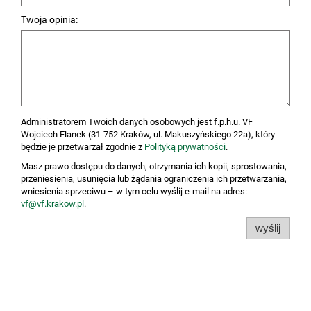
Twoja opinia:
Administratorem Twoich danych osobowych jest f.p.h.u. VF
Wojciech Flanek (31-752 Kraków, ul. Makuszyńskiego 22a), który
będzie je przetwarzał zgodnie z
Polityką prywatności
.
Masz prawo dostępu do danych, otrzymania ich kopii, sprostowania,
przeniesienia, usunięcia lub żądania ograniczenia ich przetwarzania,
wniesienia sprzeciwu – w tym celu wyślij e-mail na adres:
vf@vf.krakow.pl
.
wyślij