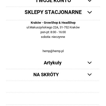
TWOJE KONTO
SKLEPY STACJONARNE
Kraków - GrowShop & HeadShop
ul.Makuszyńskiego 22A, 31-752 Kraków
pon-pt: 8:00 - 16:00
sobota: nieczynne
12 413-23-36 lub +48 503-012-027
hemp@hemp.pl
Artykuły
NA SKRÓTY