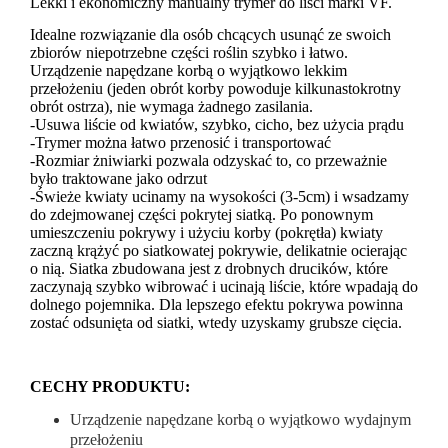
Lekki i ekonomiczny manualny trymer do liści marki VF.
Idealne rozwiązanie dla osób chcących usunąć ze swoich
zbiorów niepotrzebne części roślin szybko i łatwo.
Urządzenie napędzane korbą o wyjątkowo lekkim
przełożeniu (jeden obrót korby powoduje kilkunastokrotny
obrót ostrza), nie wymaga żadnego zasilania.
-Usuwa liście od kwiatów, szybko, cicho, bez użycia prądu
-Trymer można łatwo przenosić i transportować
-Rozmiar żniwiarki pozwala odzyskać to, co przeważnie
było traktowane jako odrzut
-Świeże kwiaty ucinamy na wysokości (3-5cm) i wsadzamy
do zdejmowanej części pokrytej siatką. Po ponownym
umieszczeniu pokrywy i użyciu korby (pokrętła) kwiaty
zaczną krążyć po siatkowatej pokrywie, delikatnie ocierając
o nią. Siatka zbudowana jest z drobnych drucików, które
zaczynają szybko wibrować i ucinają liście, które wpadają do
dolnego pojemnika. Dla lepszego efektu pokrywa powinna
zostać odsunięta od siatki, wtedy uzyskamy grubsze cięcia.
CECHY PRODUKTU:
Urządzenie napędzane korbą o wyjątkowo wydajnym
przełożeniu