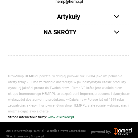
hemp@hemp.pl
Artykuły
NA SKRÓTY
GrowShop
HEMP.PL
powstał w drugiej połowie roku 2004 jako uzupełnienie
oferty firmy VF i ma za zadanie dostarczyć w jak naszybszym czasie produkty
wysokiej jakości prosto do Twoich drzwi. Firma VF która jest właścicielem
sklepu internetowego HEMP.PL to bezpośredni importer, producent i dystrybutor
większości dostępnych tu produktów. Działamy w Polsce już od 1999 roku
zaopatrując sklepy i hurtownie. Growshop HEMP.PL stale rośnie, wzbogacając i
urozmaicając swoja ofertę.
Strona internetowa firmy:
www.vf.krakow.pl
.
2016 © GrowShop HEMP.pl - Wszelkie Prawa Zastrzeżone
powered by:
Sklep internetowy Shoper.pl