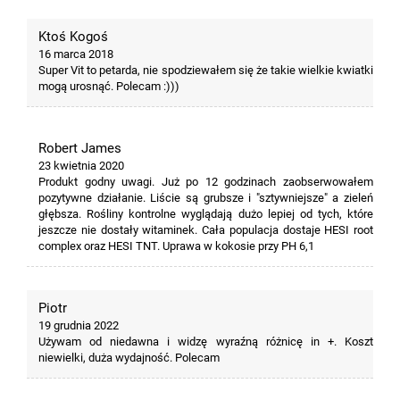
Ktoś Kogoś
16 marca 2018
Super Vit to petarda, nie spodziewałem się że takie wielkie kwiatki
mogą urosnąć. Polecam :)))
Robert James
23 kwietnia 2020
Produkt godny uwagi. Już po 12 godzinach zaobserwowałem
pozytywne działanie. Liście są grubsze i "sztywniejsze" a zieleń
głębsza. Rośliny kontrolne wyglądają dużo lepiej od tych, które
jeszcze nie dostały witaminek. Cała populacja dostaje HESI root
complex oraz HESI TNT. Uprawa w kokosie przy PH 6,1
Piotr
19 grudnia 2022
Używam od niedawna i widzę wyraźną różnicę in +. Koszt
niewielki, duża wydajność. Polecam