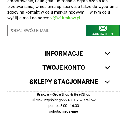
sprostowania, usunięcia lub żądania ograniczenia ich
przetwarzania, wniesienia sprzeciwu, a także do wycofania
zgody na kontakt w celu marketingowym – w tym celu
wyślij e-mail na adres:
vf@vf.krakow.pl
.
Zapisz mnie
INFORMACJE
TWOJE KONTO
SKLEPY STACJONARNE
Kraków - GrowShop & HeadShop
ul.Makuszyńskiego 22A, 31-752 Kraków
pon-pt: 8:00 - 16:00
sobota: nieczynne
12 413-23-36 lub +48 503-012-027