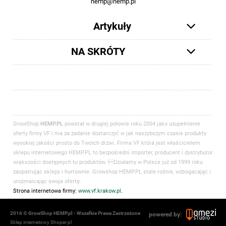
hemp@hemp.pl
Artykuły
NA SKRÓTY
GrowShop
HEMP.PL
powstał w drugiej połowie roku 2004 jako uzupełnienie
oferty firmy VF i ma za zadanie dostarczyć w jak naszybszym czasie produkty
wysokiej jakości prosto do Twoich drzwi. Firma VF która jest właścicielem
sklepu internetowego HEMP.PL to bezpośredni importer, producent i dystrybutor
większości dostępnych tu produktów. Działamy w Polsce już od 1999 roku
zaopatrując sklepy i hurtownie. Growshop HEMP.PL stale rośnie, wzbogacając i
urozmaicając swoja ofertę.
Strona internetowa firmy:
www.vf.krakow.pl
.
2016 © GrowShop HEMP.pl - Wszelkie Prawa Zastrzeżone
powered by:
Sklep internetowy Shoper.pl