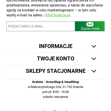
sprostowania, usunięcia lub żądania ograniczenia ich
przetwarzania, wniesienia sprzeciwu, a także do wycofania
zgody na kontakt w celu marketingowym – w tym celu
wyślij e-mail na adres:
vf@vf.krakow.pl
.
Zapisz mnie
INFORMACJE
TWOJE KONTO
SKLEPY STACJONARNE
Kraków - GrowShop & HeadShop
ul.Makuszyńskiego 22A, 31-752 Kraków
pon-pt: 8:00 - 16:00
sobota: nieczynne
12 413-23-36 lub +48 503-012-027