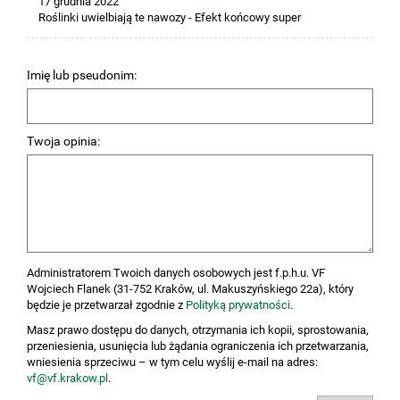
17 grudnia 2022
Roślinki uwielbiają te nawozy - Efekt końcowy super
Imię lub pseudonim:
Twoja opinia:
Administratorem Twoich danych osobowych jest f.p.h.u. VF
Wojciech Flanek (31-752 Kraków, ul. Makuszyńskiego 22a), który
będzie je przetwarzał zgodnie z
Polityką prywatności
.
Masz prawo dostępu do danych, otrzymania ich kopii, sprostowania,
przeniesienia, usunięcia lub żądania ograniczenia ich przetwarzania,
wniesienia sprzeciwu – w tym celu wyślij e-mail na adres:
vf@vf.krakow.pl
.