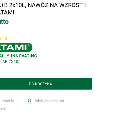
A+B 2x10L, NAWÓZ NA WZROST I
ATAMI
tto
. AB 2X10L
DO KOSZYKA
O Produkt
Poleć Znajomemu
inię