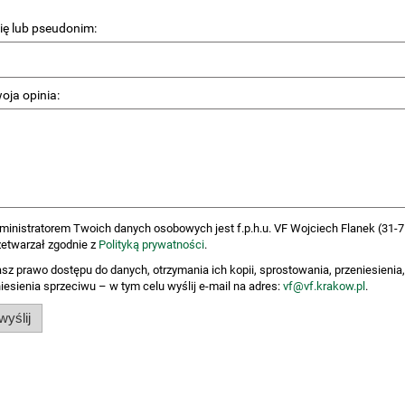
ię lub pseudonim:
oja opinia:
ministratorem Twoich danych osobowych jest f.p.h.u. VF Wojciech Flanek (31-75
zetwarzał zgodnie z
Polityką prywatności
.
sz prawo dostępu do danych, otrzymania ich kopii, sprostowania, przeniesienia,
iesienia sprzeciwu – w tym celu wyślij e-mail na adres:
vf@vf.krakow.pl
.
wyślij