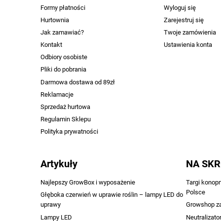
Formy płatności
Wyloguj się
Hurtownia
Zarejestruj się
Jak zamawiać?
Twoje zamówienia
Kontakt
Ustawienia konta
Odbiory osobiste
Pliki do pobrania
Darmowa dostawa od 89zł
Reklamacje
Sprzedaż hurtowa
Regulamin Sklepu
Polityka prywatności
Artykuły
NA SK
Najlepszy GrowBox i wyposażenie
Targi konop
Polsce
Głęboka czerwień w uprawie roślin – lampy LED do
uprawy
Growshop z
Lampy LED
Neutralizato