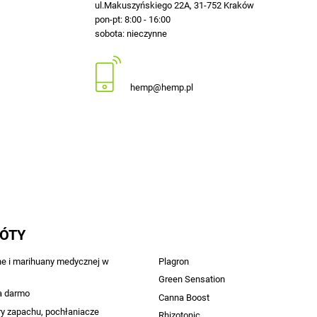
ul.Makuszyńskiego 22A, 31-752 Kraków
pon-pt: 8:00 - 16:00
sobota: nieczynne
12 413-23-36 lub +48 503-012-027
hemp@hemp.pl
RÓTY
ne i marihuany medycznej w
Plagron
Green Sensation
a darmo
Canna Boost
ry zapachu, pochłaniacze
Rhizotonic