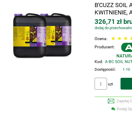
B'CUZZ SOIL 
KWITNIENIE, 
326,71 zł bru
dodaj do przechowalni
Ocena:
Producent:
Kod:
A-BC SOIL NUT
Dostępność:
1-10
szt
Zapytaj 
Dodaj Op