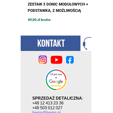
 600W,
ZESTAW 3 DONIC MODUŁOWYCH +
DONICZ
 2000K na
PODSTAWKA, Z MOŻLIWOŚCIĄ
BUDOWY 
 do uprawy
ROZBUDOWY, 42 x 42 x h48cm,
13L / 4
49,00 zł brutto
15,94 zł 
MODULAR TOWER POT
podstawk
MODULA
SPRZEDAŻ DETALICZNA
:
+48 12 413 23 36
+48 503 012 027
hemp@hemp.pl