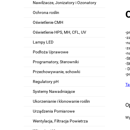
Nawilżacze, Jonizatory i Ozonatory
Ochrona roślin
Oświetlenie CMH
-p
Oświetlenie HPS, MH, CFL, UV
-z
Lampy LED
-n
-z
Podłoża Uprawowe
-n
-S
Programatory, Sterowniki
-S
- 
Przechowywanie, schowki
-p
Regulatory pH
Ta
Systemy Nawadniające
Ukorzenianie i klonowanie roślin
Op
Urządzenia Pomiarowe
Wy
Wentylacja, Filtracja Powietrza