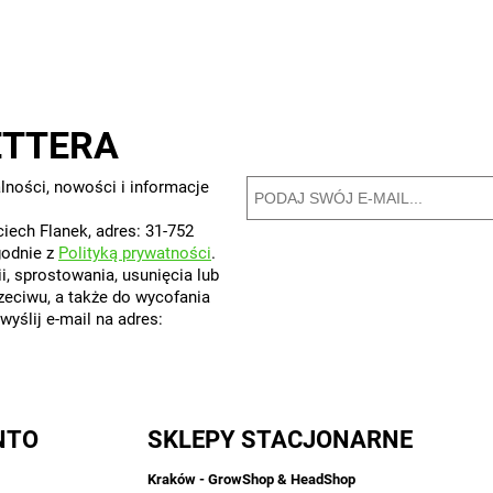
ETTERA
lności, nowości i informacje
iech Flanek, adres: 31-752
godnie z
Polityką prywatności
.
, sprostowania, usunięcia lub
rzeciwu, a także do wycofania
yślij e-mail na adres:
NTO
SKLEPY STACJONARNE
Kraków - GrowShop & HeadShop