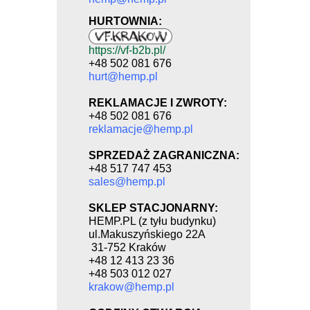
HURTOWNIA:
https://vf-b2b.pl/
+48 502 081 676
hurt@hemp.pl
REKLAMACJE I ZWROTY:
+48 502 081 676
reklamacje@hemp.pl
SPRZEDAŻ ZAGRANICZNA:
+48 517 747 453
sales@hemp.pl
SKLEP STACJONARNY:
HEMP.PL (z tyłu budynku)
ul.Makuszyńskiego 22A
31-752 Kraków
+48 12 413 23 36
+48 503 012 027
krakow@hemp.pl