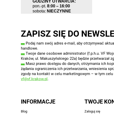
GODZINY OTWARCIA:
pon.-pt.
8:00 – 16:00
sobota:
NIECZYNNE
ZAPISZ SIĘ DO NEWSL
▬
Podaj nam swój adres e-mail, aby otrzymywać aktua
handlowe.
▬
Twoje dane osobowe administrator (f.p.h.u. VF Wojc
Kraków, ul. Makuszyńskiego 22a) będzie przetwarzał z
▬
Masz prawo dostępu do danych, otrzymania ich kopii
żądania ograniczenia ich przetwarzania, wniesienia sp
zgody na kontakt w celu marketingowym – w tym celu w
vf@vf.krakow.pl
.
INFORMACJE
TWOJE KO
Blog
Zaloguj się