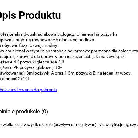
Opis Produktu
rofesjonalna dwuskładnikowa biologiczno-mineralna pożywka
apewnia stabilną równowagę biologiczną podłoża
a obydwie fazy rozwoju rośliny
awiera niemal wszystkie substancje pokarmowe potrzebne dla całego st
adaje się zarówno dla upraw w pomieszczeniach jak i na zewnątrz
tężenie NK pożywki glebowej A 3-3
tężenie PK pożywki glebowej B 3-
Dawkowanie:1-3ml pożywki A oraz 1-3ml pożywki B, na jeden litr wody.
ojemność:2x10L
bele dawkowania do pobrania
inie o produkcie (0)
świetlane są wszystkie opinie (pozytywne i negatywne). Nie weryfikujemy, czy p