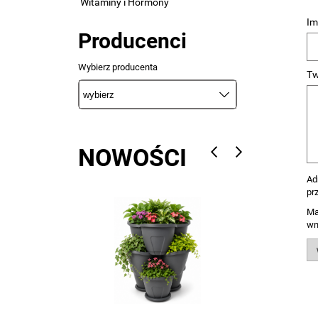
Witaminy i Hormony
Im
Producenci
Wybierz producenta
Tw
NOWOŚCI
Ad
pr
Ma
wn