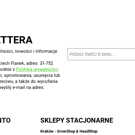
ETTERA
lności, nowości i informacje
iech Flanek, adres: 31-752
godnie z
Polityką prywatności
.
, sprostowania, usunięcia lub
rzeciwu, a także do wycofania
yślij e-mail na adres:
NTO
SKLEPY STACJONARNE
Kraków - GrowShop & HeadShop