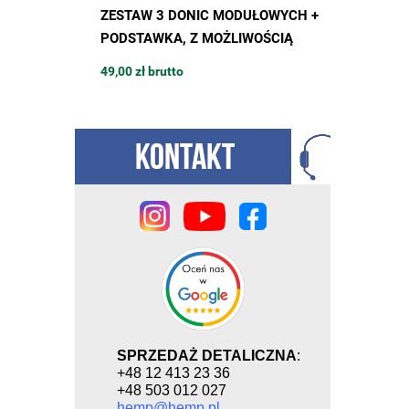
 600W,
ZESTAW 3 DONIC MODUŁOWYCH +
DONICZ
 2000K na
PODSTAWKA, Z MOŻLIWOŚCIĄ
BUDOWY 
 do uprawy
ROZBUDOWY, 42 x 42 x h48cm,
13L / 4
49,00 zł brutto
15,94 zł 
MODULAR TOWER POT
podstawk
MODULA
SPRZEDAŻ DETALICZNA
:
+48 12 413 23 36
+48 503 012 027
hemp@hemp.pl