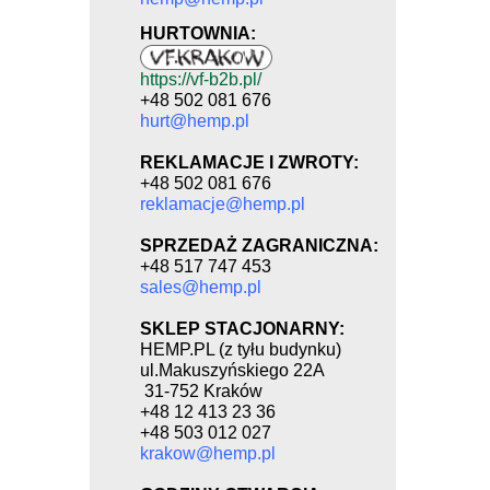
HURTOWNIA:
https://vf-b2b.pl/
+48 502 081 676
hurt@hemp.pl
REKLAMACJE I ZWROTY:
+48 502 081 676
reklamacje@hemp.pl
SPRZEDAŻ ZAGRANICZNA:
+48 517 747 453
sales@hemp.pl
SKLEP STACJONARNY:
HEMP.PL (z tyłu budynku)
ul.Makuszyńskiego 22A
31-752 Kraków
+48 12 413 23 36
+48 503 012 027
krakow@hemp.pl