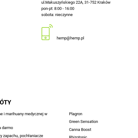
ul.Makuszyńskiego 22A, 31-752 Kraków
pon-pt: 8:00 - 16:00
sobota: nieczynne
12 413-23-36 lub +48 503-012-027
hemp@hemp.pl
RÓTY
ne i marihuany medycznej w
Plagron
Green Sensation
a darmo
Canna Boost
ry zapachu, pochłaniacze
Rhizotonic