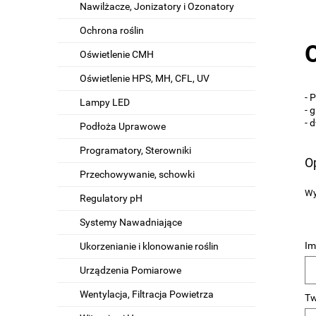
Nawilżacze, Jonizatory i Ozonatory
Ochrona roślin
Oświetlenie CMH
Oświetlenie HPS, MH, CFL, UV
- 
Lampy LED
- 
- 
Podłoża Uprawowe
Programatory, Sterowniki
Op
Przechowywanie, schowki
Wy
Regulatory pH
Systemy Nawadniające
Im
Ukorzenianie i klonowanie roślin
Urządzenia Pomiarowe
Wentylacja, Filtracja Powietrza
Tw