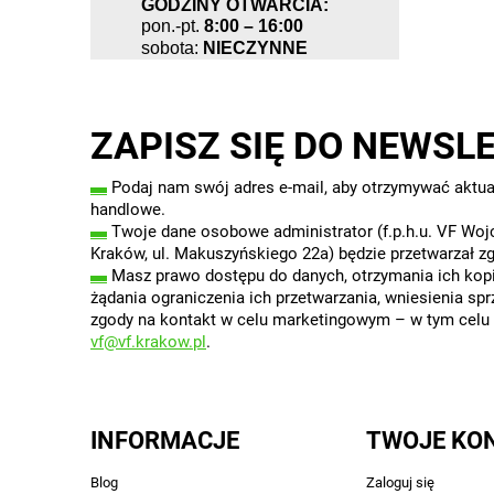
GODZINY OTWARCIA:
pon.-pt.
8:00 – 16:00
sobota:
NIECZYNNE
ZAPISZ SIĘ DO NEWSL
▬
Podaj nam swój adres e-mail, aby otrzymywać aktua
handlowe.
▬
Twoje dane osobowe administrator (f.p.h.u. VF Wojc
Kraków, ul. Makuszyńskiego 22a) będzie przetwarzał z
▬
Masz prawo dostępu do danych, otrzymania ich kopii
żądania ograniczenia ich przetwarzania, wniesienia sp
zgody na kontakt w celu marketingowym – w tym celu w
vf@vf.krakow.pl
.
INFORMACJE
TWOJE KO
Blog
Zaloguj się