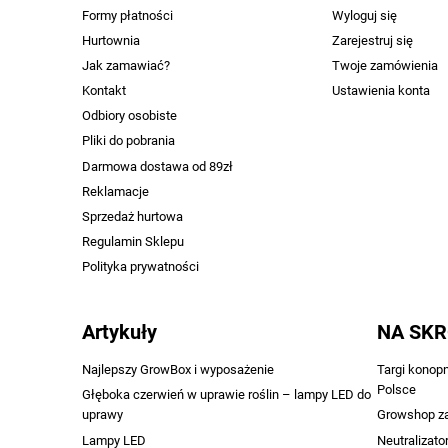
Formy płatności
Wyloguj się
Hurtownia
Zarejestruj się
Jak zamawiać?
Twoje zamówienia
Kontakt
Ustawienia konta
Odbiory osobiste
Pliki do pobrania
Darmowa dostawa od 89zł
Reklamacje
Sprzedaż hurtowa
Regulamin Sklepu
Polityka prywatności
Artykuły
NA SK
Najlepszy GrowBox i wyposażenie
Targi konop
Polsce
Głęboka czerwień w uprawie roślin – lampy LED do
uprawy
Growshop z
Lampy LED
Neutralizato