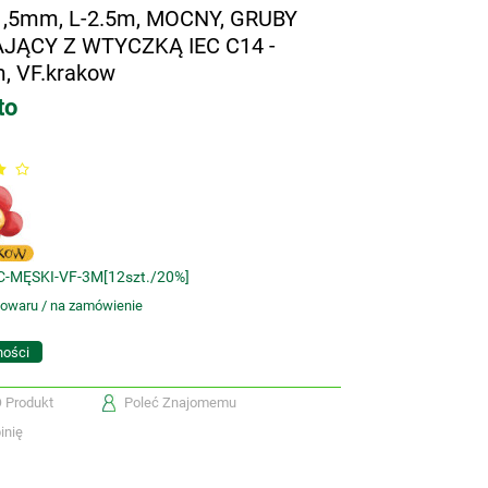
,5mm, L-2.5m, MOCNY, GRUBY
JĄCY Z WTYCZKĄ IEC C14 -
m, VF.krakow
to
C-MĘSKI-VF-3M[12szt./20%]
towaru / na zamówienie
ności
O Produkt
Poleć Znajomemu
inię