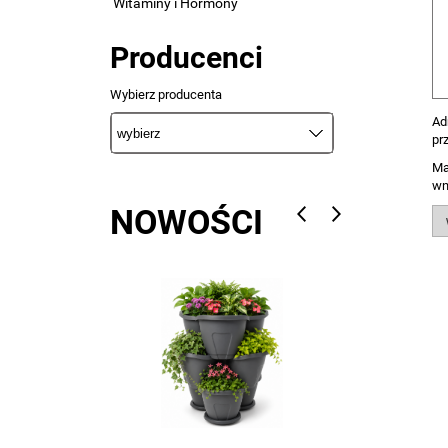
Witaminy i Hormony
Producenci
Wybierz producenta
Ad
pr
Ma
wn
NOWOŚCI