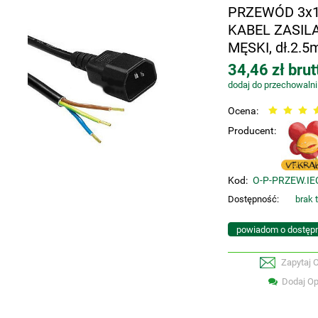
PRZEWÓD 3x1
KABEL ZASILA
MĘSKI, dł.2.5
34,46 zł brut
dodaj do przechowalni
Ocena:
Producent:
Kod:
O-P-PRZEW.IE
Dostępność:
brak 
powiadom o dostęp
Zapytaj 
Dodaj Op