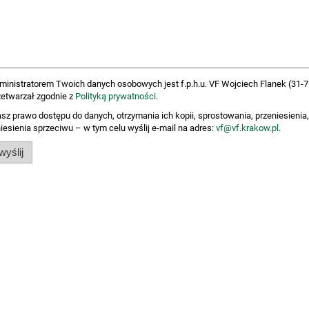
ministratorem Twoich danych osobowych jest f.p.h.u. VF Wojciech Flanek (31-75
zetwarzał zgodnie z
Polityką prywatności
.
sz prawo dostępu do danych, otrzymania ich kopii, sprostowania, przeniesienia,
iesienia sprzeciwu – w tym celu wyślij e-mail na adres:
vf@vf.krakow.pl
.
wyślij