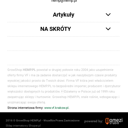
hemp@hemp.pl
Artykuły
NA SKRÓTY
GrowShop
HEMP.PL
powstał w drugiej połowie roku 2004 jako uzupełnienie
oferty firmy VF i ma za zadanie dostarczyć w jak naszybszym czasie produkty
wysokiej jakości prosto do Twoich drzwi. Firma VF która jest właścicielem
sklepu internetowego HEMP.PL to bezpośredni importer, producent i dystrybutor
większości dostępnych tu produktów. Działamy w Polsce już od 1999 roku
zaopatrując sklepy i hurtownie. Growshop HEMP.PL stale rośnie, wzbogacając i
urozmaicając swoja ofertę.
Strona internetowa firmy:
www.vf.krakow.pl
.
2016 © GrowShop HEMP.pl - Wszelkie Prawa Zastrzeżone
powered by:
Sklep internetowy Shoper.pl