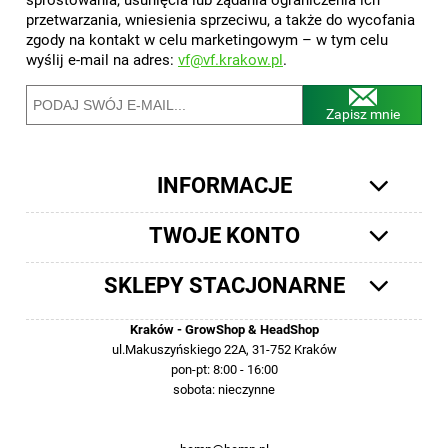
przetwarzania, wniesienia sprzeciwu, a także do wycofania
zgody na kontakt w celu marketingowym – w tym celu
wyślij e-mail na adres:
vf@vf.krakow.pl
.
Zapisz mnie
INFORMACJE
TWOJE KONTO
SKLEPY STACJONARNE
Kraków - GrowShop & HeadShop
ul.Makuszyńskiego 22A, 31-752 Kraków
pon-pt: 8:00 - 16:00
sobota: nieczynne
12 413-23-36 lub +48 503-012-027