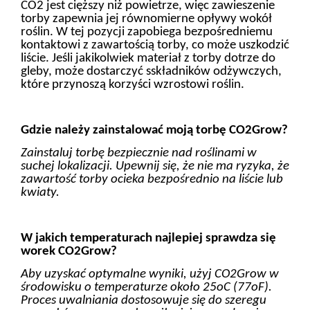
CO2 jest cięższy niż powietrze, więc zawieszenie
torby zapewnia jej równomierne opływy wokół
roślin. W tej pozycji zapobiega bezpośredniemu
kontaktowi z zawartością torby, co może uszkodzić
liście. Jeśli jakikolwiek materiał z torby dotrze do
gleby, może dostarczyć sskładników odżywczych,
które przynoszą korzyści wzrostowi roślin.
Gdzie należy zainstalować moją torbę CO2Grow?
Zainstaluj torbę bezpiecznie nad roślinami w
suchej lokalizacji. Upewnij się, że nie ma ryzyka, że
zawartość torby ocieka bezpośrednio na liście lub
kwiaty.
W jakich temperaturach najlepiej sprawdza się
worek CO2Grow?
Aby uzyskać optymalne wyniki, użyj CO2Grow w
środowisku o temperaturze około 25oC (77oF).
Proces uwalniania dostosowuje się do szeregu