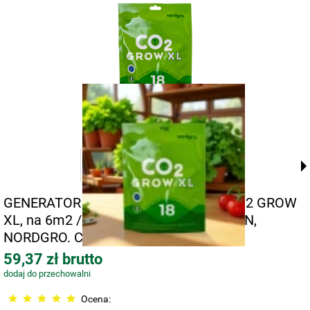
GENERATOR DWUTLENKU WĘGLA - CO2 GROW
XL, na 6m2 / 18tyg. DO UPRAWY ROŚLIN,
NORDGRO. CO2 BOOST
59,37 zł brutto
dodaj do przechowalni
Ocena: