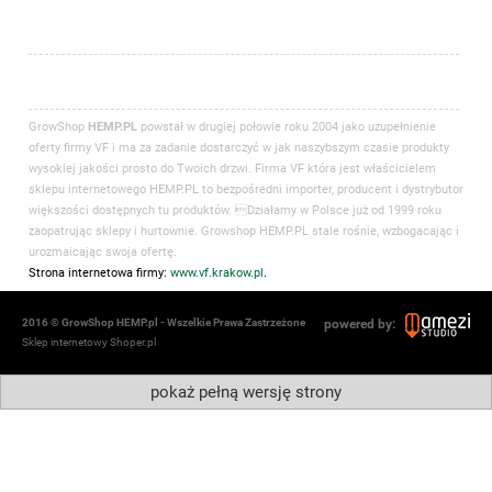
GrowShop
HEMP.PL
powstał w drugiej połowie roku 2004 jako uzupełnienie
oferty firmy VF i ma za zadanie dostarczyć w jak naszybszym czasie produkty
wysokiej jakości prosto do Twoich drzwi. Firma VF która jest właścicielem
sklepu internetowego HEMP.PL to bezpośredni importer, producent i dystrybutor
większości dostępnych tu produktów. Działamy w Polsce już od 1999 roku
zaopatrując sklepy i hurtownie. Growshop HEMP.PL stale rośnie, wzbogacając i
urozmaicając swoja ofertę.
Strona internetowa firmy:
www.vf.krakow.pl
.
2016 © GrowShop HEMP.pl - Wszelkie Prawa Zastrzeżone
powered by:
Sklep internetowy Shoper.pl
pokaż pełną wersję strony