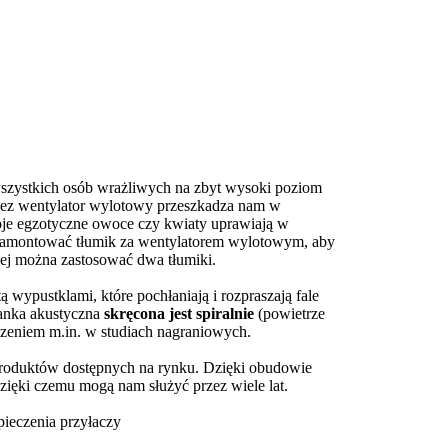
 wszystkich osób wrażliwych na zbyt wysoki poziom
zez wentylator wylotowy przeszkadza nam w
je egzotyczne owoce czy kwiaty uprawiają w
 zamontować tłumik za wentylatorem wylotowym, aby
ej można zastosować dwa tłumiki.
tą wypustklami, które pochłaniają i rozpraszają fale
ianka akustyczna
skręcona jest spiralnie
(powietrze
dzeniem m.in. w studiach nagraniowych.
roduktów dostępnych na rynku. Dzięki obudowie
dzięki czemu mogą nam służyć przez wiele lat.
ieczenia przyłaczy