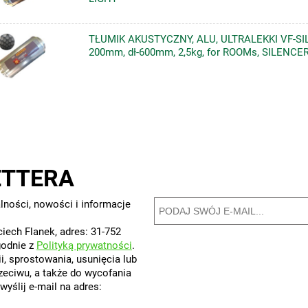
TŁUMIK AKUSTYCZNY, ALU, ULTRALEKKI VF-SILV
200mm, dł-600mm, 2,5kg, for ROOMs, SILENCE
ETTERA
lności, nowości i informacje
iech Flanek, adres: 31-752
godnie z
Polityką prywatności
.
, sprostowania, usunięcia lub
rzeciwu, a także do wycofania
yślij e-mail na adres: