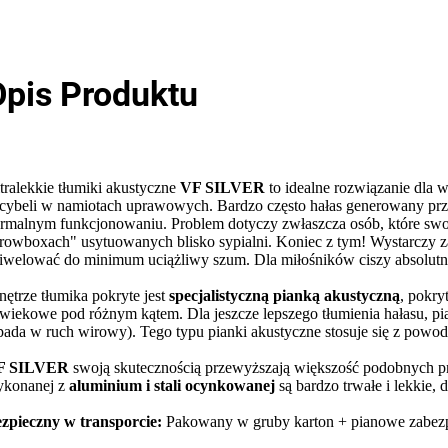
Opis Produktu
tralekkie tłumiki akustyczne
VF SILVER
to idealne rozwiązanie dla
cybeli w namiotach uprawowych. Bardzo często hałas generowany pr
rmalnym funkcjonowaniu. Problem dotyczy zwłaszcza osób, które swo
rowboxach" usytuowanych blisko sypialni. Koniec z tym! Wystarczy
iwelować do minimum uciążliwy szum. Dla miłośników ciszy absolutn
ętrze tłumika pokryte jest
specjalistyczną pianką akustyczną
, pokry
wiekowe pod różnym kątem. Dla jeszcze lepszego tłumienia hałasu, p
ada w ruch wirowy). Tego typu pianki akustyczne stosuje się z powo
F SILVER
swoją skutecznością przewyższają większość podobnych p
konanej z
aluminium i stali ocynkowanej
są bardzo trwałe i lekkie, 
zpieczny w transporcie:
Pakowany w gruby karton + pianowe zabezp