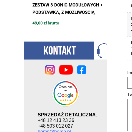
 600W,
ZESTAW 3 DONIC MODUŁOWYCH +
DONICZ
 2000K na
PODSTAWKA, Z MOŻLIWOŚCIĄ
BUDOWY 
 do uprawy
ROZBUDOWY, 42 x 42 x h48cm,
13L / 4
49,00 zł brutto
15,94 zł 
MODULAR TOWER POT
podstawk
MODULA
Im
Tw
SPRZEDAŻ DETALICZNA
:
+48 12 413 23 36
+48 503 012 027
hemp@hemp.pl