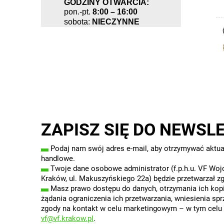
GODZINY OTWARCIA:
pon.-pt.
8:00 – 16:00
sobota:
NIECZYNNE
ZAPISZ SIĘ DO NEWSL
▬
Podaj nam swój adres e-mail, aby otrzymywać aktua
handlowe.
▬
Twoje dane osobowe administrator (f.p.h.u. VF Wojc
Kraków, ul. Makuszyńskiego 22a) będzie przetwarzał z
▬
Masz prawo dostępu do danych, otrzymania ich kopii
żądania ograniczenia ich przetwarzania, wniesienia sp
zgody na kontakt w celu marketingowym – w tym celu w
vf@vf.krakow.pl
.