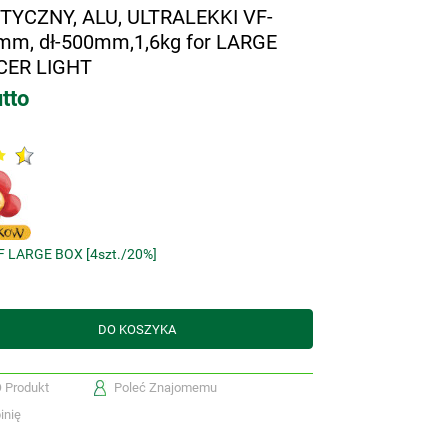
YCZNY, ALU, ULTRALEKKI VF-
0mm, dł-500mm,1,6kg for LARGE
CER LIGHT
tto
 LARGE BOX [4szt./20%]
DO KOSZYKA
O Produkt
Poleć Znajomemu
inię