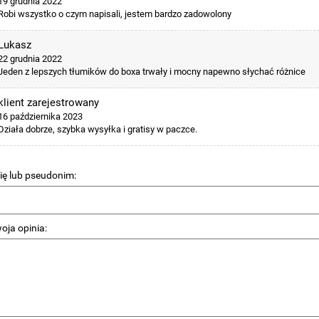
19 grudnia 2022
KA MODUŁOWA DO
PODSTAWKA DO DONICZKI
Robi wszystko o czym napisali, jestem bardzo zadowolony
WIEŻY Z ROŚLIN, 1 SZT. /
PIĘTROWEJ - MODULAR TOWER
Lukasz
2x42x18cm (bez
POT, 1 SZT. / 38x38x3cm
brutto
9,98 zł brutto
22 grudnia 2022
i) kaskadowa, piętrowa,
Jeden z lepszych tłumików do boxa trwały i mocny napewno słychać różnice
R TOWER POT
klient zarejestrowany
16 października 2023
Działa dobrze, szybka wysyłka i gratisy w paczce.
ię lub pseudonim:
oja opinia: