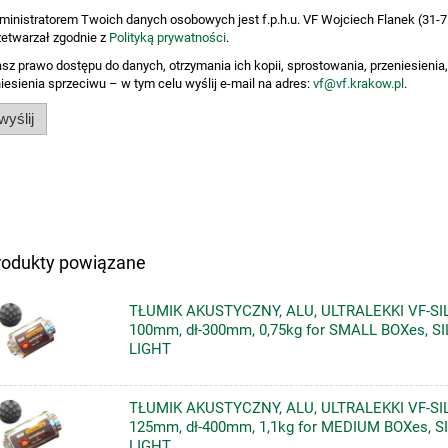
ministratorem Twoich danych osobowych jest f.p.h.u. VF Wojciech Flanek (31-75
zetwarzał zgodnie z
Polityką prywatności
.
sz prawo dostępu do danych, otrzymania ich kopii, sprostowania, przeniesienia,
iesienia sprzeciwu – w tym celu wyślij e-mail na adres:
vf@vf.krakow.pl
.
wyślij
rodukty powiązane
TŁUMIK AKUSTYCZNY, ALU, ULTRALEKKI VF-SILV
100mm, dł-300mm, 0,75kg for SMALL BOXes, S
LIGHT
TŁUMIK AKUSTYCZNY, ALU, ULTRALEKKI VF-SILV
125mm, dł-400mm, 1,1kg for MEDIUM BOXes, 
LIGHT