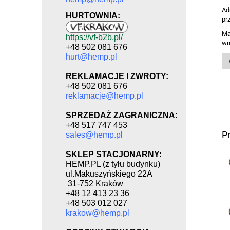
Ad
HURTOWNIA:
pr
Ma
https://vf-b2b.pl/
wn
+48 502 081 676
hurt@hemp.pl
REKLAMACJE I ZWROTY:
+48 502 081 676
reklamacje@hemp.pl
SPRZEDAŻ ZAGRANICZNA:
+48 517 747 453
P
sales@hemp.pl
SKLEP STACJONARNY:
HEMP.PL (z tyłu budynku)
ul.Makuszyńskiego 22A
31-752 Kraków
+48 12 413 23 36
+48 503 012 027
krakow@hemp.pl