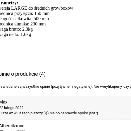
rametry:
wersja LARGE do średnich growboxów
średnica przyłącza: 150 mm
długość całkowita: 500 mm
średnica tłumika: 230 mm
waga brutto: 2,3kg
waga netto: 1,6kg
inie o produkcie (4)
świetlane są wszystkie opinie (pozytywne i negatywne). Nie weryfikujemy, czy p
Max
22 lutego 2022
Cisza aż w uszach piszczy ;))) nie no naprawdę spoko jest :)
Albercikxoxo