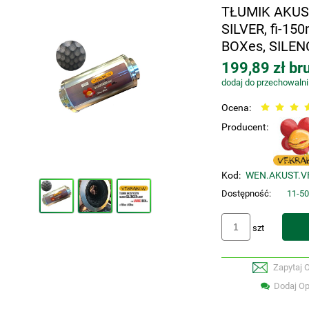
TŁUMIK AKUST
SILVER, fi-15
BOXes, SILEN
199,89 zł bru
dodaj do przechowalni
Ocena:
Producent:
Kod:
WEN.AKUST.VF
Dostępność:
11-50
szt
Zapytaj 
Dodaj Op