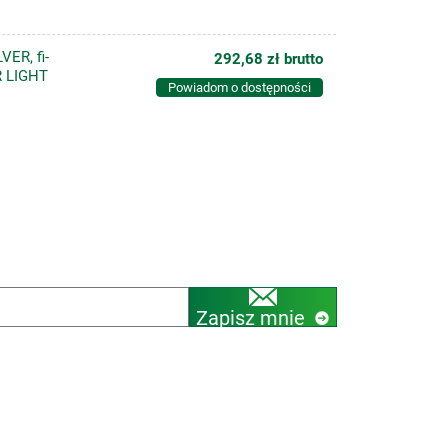
ER, fi-
292,68 zł
brutto
R LIGHT
Powiadom o dostępności
Zapisz mnie