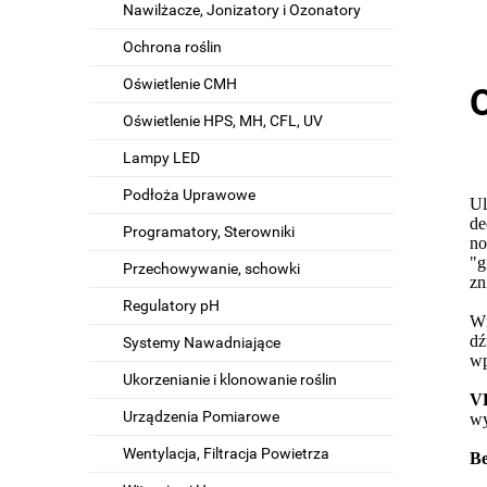
Nawilżacze, Jonizatory i Ozonatory
Ochrona roślin
Oświetlenie CMH
Oświetlenie HPS, MH, CFL, UV
Lampy LED
Podłoża Uprawowe
Ul
de
Programatory, Sterowniki
no
"g
Przechowywanie, schowki
zn
Regulatory pH
Wn
dź
Systemy Nawadniające
wp
Ukorzenianie i klonowanie roślin
V
Urządzenia Pomiarowe
wy
Wentylacja, Filtracja Powietrza
Be