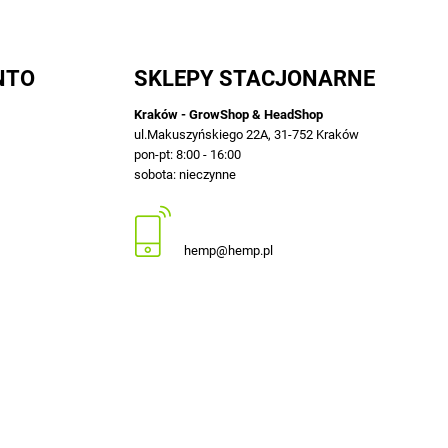
NTO
SKLEPY STACJONARNE
Kraków - GrowShop & HeadShop
ul.Makuszyńskiego 22A, 31-752 Kraków
pon-pt: 8:00 - 16:00
sobota: nieczynne
12 413-23-36 lub +48 503-012-027
hemp@hemp.pl