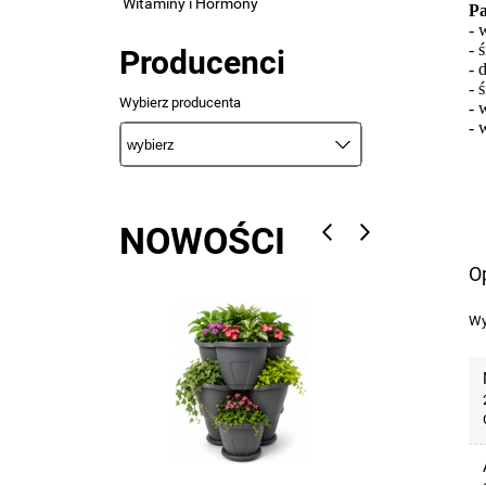
Witaminy i Hormony
Pa
- 
- 
Producenci
- 
- 
Wybierz producenta
- 
- 
NOWOŚCI
Op
Wy