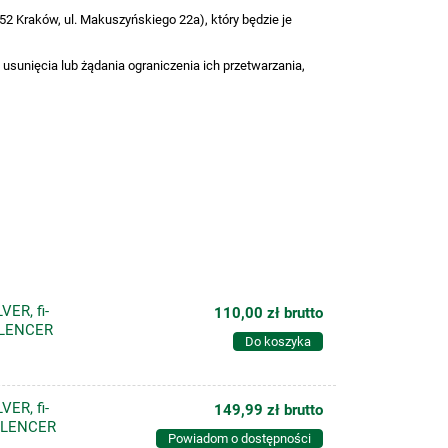
2 Kraków, ul. Makuszyńskiego 22a), który będzie je
 usunięcia lub żądania ograniczenia ich przetwarzania,
ER, fi-
110,00 zł
brutto
ILENCER
Do koszyka
ER, fi-
149,99 zł
brutto
SILENCER
Powiadom o dostępności