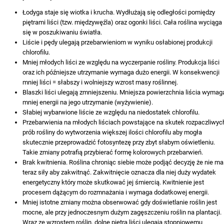
Łodyga staje się wiotka i krucha. Wydłużają się odległości pomiędzy
piętrami liści (tzw. międzywęźla) oraz ogonki liści. Cała roślina wyciąga
się w poszukiwaniu światła.
Liście i pędy ulegają przebarwieniom w wyniku osłabionej produkcji
chlorofilu.
Mniej młodych liści ze względu na wyczerpanie rośliny. Produkcja liści
oraz ich późniejsze utrzymanie wymaga dużo energii. W konsekwencji
mniej liści = słabszy i wolniejszy wzrost masy roślinnej.
Blaszki liści ulegają zmniejszeniu. Mniejsza powierzchnia liścia wymag
mniej energii na jego utrzymanie (wyżywienie).
Słabiej wybarwione liście ze względu na niedostatek chlorofilu.
Przebarwienia na młodych liściach powstające na skutek rozpaczliwyc
prób rośliny do wytworzenia większej ilości chlorofilu aby mogła
skutecznie przeprowadzić fotosyntezę przy zbyt słabym oświetleniu.
Takie zmiany potrafią przybierać formę kolorowych przebarwień.
Brak kwitnienia. Roślina chroniąc siebie może podjąć decyzję że nie ma
teraz siły aby zakwitnąć. Zakwitnięcie oznacza dla niej duży wydatek
energetyczny który może skutkować jej śmiercią. Kwitnienie jest
procesem dążącym do rozmnażania i wymaga dodatkowej energii.
Mniej istotne zmiany można obserwować gdy doświetlanie roślin jest
mocne, ale przy jednoczesnym dużym zagęszczeniu roślin na plantacji.
Wraz ze wzrostem roślin, dolne piętra liści ulegają stopniowemu