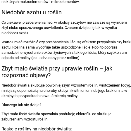
niektórych makroelementów i mikroelementów.
Niedobór azotu u roślin
Co ciekawe, przebarwienia liści w okolicy szczytów nie zawsze są wynikiem
zbyt nisko opuszczonego oświetlenia. Czasem dzieje się tak w wyniku
niedoboru azotu.
Warto umieć rozróżnić czy przebarwienia liści są efektem przypalenia czy brak
azotu. Roślina sama wycofuje takie uszkodzone liście. Robi to poprzez
samodzielne wycofanie soków życiowych z takiego liścia, który szybko sam
odpada od rośliny (jest odrzucany przez roślinę).
Zbyt mało światła przy uprawie roślin – jak
rozpoznać objawy?
Niedobór światła skutkuje powolniejszym wzrostem roślin, wiotczeniem łodyg,
mniejszą odpornością na choroby, słabym kwitnieniem lub jego brakiem, a w
skrajnych przypadkach nawet śmiercią rośliny.
Dlaczego tak się dzieje?
Zbyt mała ilość światła spowalnia produkcję chlorofilu co skutkuje
zaburzeniami wzrostu roślin.
Reakcje rośliny na niedobór światła: