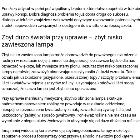
Poniższy artykuł w pełni poświęciliśmy błędom, które łatwo popełnić w trakcie
uprawy konopi. Dobra diagnoza problemu to już dobra droga do sukcesu,
dlatego w tekście znajdziesz wskazówki dotyczące rozpoznania potencjalnych
źródeł niepowodzeń związanych z dostępem do światła oraz ilością azotu.
Zbyt dużo światła przy uprawie – zbyt nisko
zawieszona lampa
Zbyt nisko zawieszona lampa może doprowadzić do poważnego uszkodzenia
rośliny i w rezultacie do jej śmierci lub degeneracji co zawsze będzie dla nas
oznaczać większe, lub mniejsze starty plonu. Rezultat zbyt nisko opuszczonej
lampy najłatwiej zauważyć obserwując szczyty roślin / stożki wzrostu. Takie
oznaki jak uszkodzone (przypalone, przesuszone) topy / szczyty, przebarwienia
liści i kwiatów w rejonie szczytów rośliny i usychające końcówki liści mogą
oznaczać, że nasza lampa jest zbyt nisko opuszczona.
Przy uprawie marihuany medycznej zbytnio obniżona lampa skutkuje
nadmiernym parowaniem rośliny co powoduje w rezultacie oddzielone,
niespójne i przesuszone kwiatostany z małą zawartością żywicy. Liść jest
uszkodzony (zabity) w sposób gwałtowny. Ponieważ roślina nie ma czasu na
wycofanie z niego soków życiowych to utrzymuje się od dużo dłużej na roślinie
Inną mniej widoczną konsekwencją zbytniego obniżenia lampy może być
zaburzenie procesu fotosyntezy oraz przyswajalności nawozów pod kątem