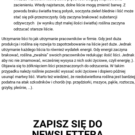
zacienieniu. Wtedy najstarsze, dolne liście mogą zmienić barwę. Z
powodu braku światła tracą połysk, soczysta zieleń blednie i liść może
stać się pół-przezroczysty. Gdy zaczyna brakować substancji
odżywczych (w wyniku zbyt małej ilości światła) roślina zaczyna
odrzucać starsze liście.
Utrzymanie liści to jak utrzymanie pracowników w firmie. Gdy jest duża
produkcja i roślina się rozwija to zapotrzebowanie na liście jest duże. Jednak
utrzymanie każdego liścia to również wydatek energii. Gdy energii zaczyna
brakować, roślina „zwalnia” swoich pracowników redukując ilość liści. Jednak
aby nic nie zmarnować, wcześniej wysysa z nich soki życiowe, czyli energię ;).
Objawia się to żółknięciem liści przeznaczonych do odrzucenia. W takim
przypadku należy roślinie pozwolić wyssać soki życiowe i dopiero później
usunąć martwy liść. Warto też wiedzieć, że niedoświetlona roślina jest bardziej
podatna na atak szkodników i chorób (np. przędziorki, mszyce, pąkle, roztocza,
grzyby, pleśnie, ...).
ZAPISZ SIĘ DO
NEWSLETTERA