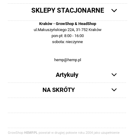
SKLEPY STACJONARNE
Kraków - GrowShop & HeadShop
ul.Makuszyńskiego 22A, 31-752 Kraków
pon-pt: 8:00 - 16:00
sobota: nieczynne
12 413-23-36 lub +48 503-012-027
hemp@hemp.pl
Artykuły
NA SKRÓTY
GrowShop
HEMP.PL
powstał w drugiej połowie roku 2004 jako uzupełnienie