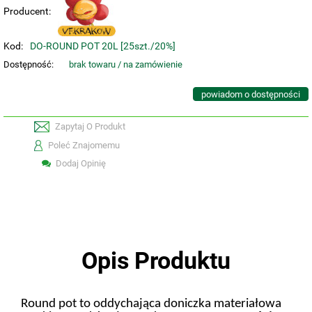
Producent:
Kod:
DO-ROUND POT 20L [25szt./20%]
Dostępność:
brak towaru / na zamówienie
powiadom o dostępności
Zapytaj O Produkt
Poleć Znajomemu
Dodaj Opinię
Opis Produktu
Round pot to oddychająca doniczka materiałowa