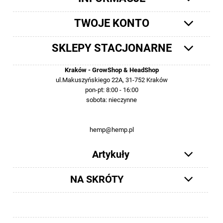
TWOJE KONTO
SKLEPY STACJONARNE
Kraków - GrowShop & HeadShop
ul.Makuszyńskiego 22A, 31-752 Kraków
pon-pt: 8:00 - 16:00
sobota: nieczynne
12 413-23-36 lub +48 503-012-027
hemp@hemp.pl
Artykuły
NA SKRÓTY