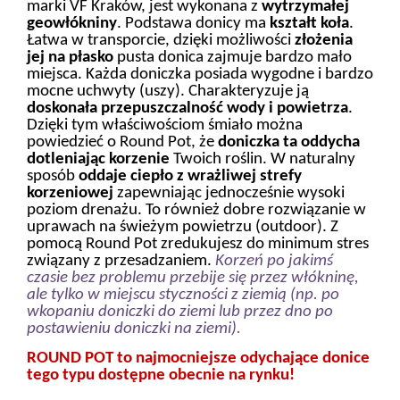
marki VF Kraków, jest wykonana z
wytrzymałej
geowłókniny
. Podstawa donicy ma
kształt koła
.
Łatwa w transporcie, dzięki możliwości
złożenia
jej na płasko
pusta donica zajmuje bardzo mało
miejsca. Każda doniczka posiada wygodne i bardzo
mocne uchwyty (uszy). Charakteryzuje ją
doskonała przepuszczalność wody i powietrza
.
Dzięki tym właściwościom śmiało można
powiedzieć o Round Pot, że
doniczka ta oddycha
dotleniając korzenie
Twoich roślin. W naturalny
sposób
oddaje ciepło z wrażliwej strefy
korzeniowej
zapewniając jednocześnie wysoki
poziom drenażu. To również dobre rozwiązanie w
uprawach na świeżym powietrzu (outdoor). Z
pomocą Round Pot zredukujesz do minimum stres
związany z przesadzaniem.
Korzeń po jakimś
czasie bez problemu przebije się przez włókninę,
ale tylko w miejscu styczności z ziemią (np. po
wkopaniu doniczki do ziemi lub przez dno po
postawieniu doniczki na ziemi).
ROUND POT to najmocniejsze odychające donice
tego typu dostępne obecnie na rynku!