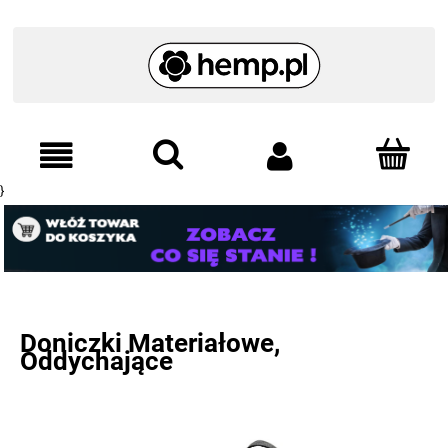
}
Doniczki Materiałowe,
Oddychające