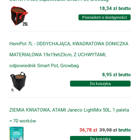
18,34 zł
brutto
Powiadom o dostępności
HemPot 7L - ODDYCHAJĄCA, KWADRATOWA DONICZKA
MATERIAŁOWA 19x19xh23cm, Z UCHWYTAMI,
odpowiednik Smart Pot, Growbag
8,95 zł
brutto
Do koszyka
ZIEMIA KWIATOWA, ATAMI Janeco LightMix 50L, 1 paleta
= 70 worków
36,78 zł
39,98 zł
brutto
Do koszyka