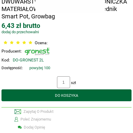
DWUWARSTWOWA, KWADRATOWA DONICZKA
MATERIAŁOWA 12x12xh14cm, odpowiednik
Smart Pot, Growbag
6,43 zł brutto
dodaj do przechowalni
Ocena:
Producent:
Kod:
DO-GRONEST 2L
Dostępność:
powyżej 100
szt
DO KOSZYKA
Zapytaj O Produkt
Poleć Znajomemu
Dodaj Opinię