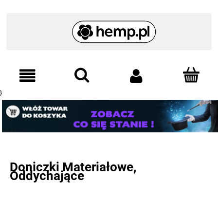
}
Doniczki Materiałowe,
Oddychające