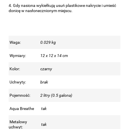
4. Gdy nasiona wykiełkują usuń plastikowe nakrycie i umieść
donicę w nasłonecznionym miejscu.
Waga:
0.029 kg
Wymiary:
12 x 12 x 14 cm
Kolor:
czarny
Uchwyty:
brak
Pojemność:
2 litry (0.5 galona)
Aqua Breathe
tak
Metalowy
tak
uchwyt: