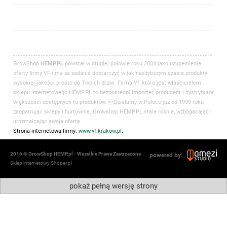
GrowShop
HEMP.PL
powstał w drugiej połowie roku 2004 jako uzupełnienie
oferty firmy VF i ma za zadanie dostarczyć w jak naszybszym czasie produkty
wysokiej jakości prosto do Twoich drzwi. Firma VF która jest właścicielem
sklepu internetowego HEMP.PL to bezpośredni importer, producent i dystrybutor
większości dostępnych tu produktów. Działamy w Polsce już od 1999 roku
zaopatrując sklepy i hurtownie. Growshop HEMP.PL stale rośnie, wzbogacając i
urozmaicając swoja ofertę.
Strona internetowa firmy:
www.vf.krakow.pl
.
2016 © GrowShop HEMP.pl - Wszelkie Prawa Zastrzeżone
powered by:
Sklep internetowy Shoper.pl
pokaż pełną wersję strony