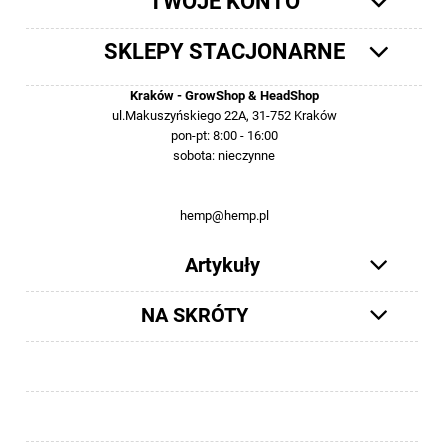
TWOJE KONTO
SKLEPY STACJONARNE
Kraków - GrowShop & HeadShop
ul.Makuszyńskiego 22A, 31-752 Kraków
pon-pt: 8:00 - 16:00
sobota: nieczynne
12 413-23-36 lub +48 503-012-027
hemp@hemp.pl
Artykuły
NA SKRÓTY