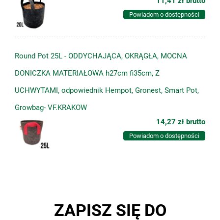
11,41 zł
brutto
Powiadom o dostępności
Round Pot 25L - ODDYCHAJĄCA, OKRĄGŁA, MOCNA
DONICZKA MATERIAŁOWA h27cm fi35cm, Z
UCHWYTAMI, odpowiednik Hempot, Gronest, Smart Pot,
Growbag- VF.KRAKOW
14,27 zł
brutto
Powiadom o dostępności
ZAPISZ SIĘ DO