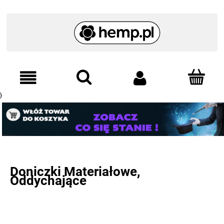
}
Doniczki Materiałowe,
Oddychające