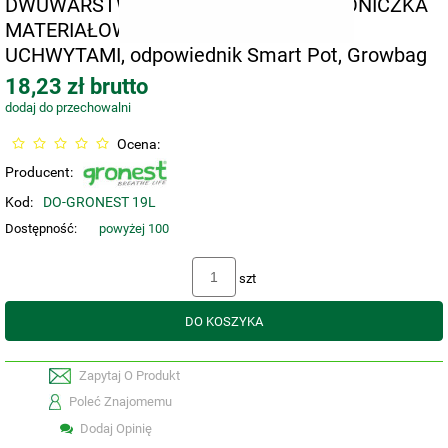
DWUWARSTWOWA, KWADRATOWA DONICZKA
MATERIAŁOWA 26,5x26,5xh27cm, Z
UCHWYTAMI, odpowiednik Smart Pot, Growbag
18,23 zł brutto
dodaj do przechowalni
Ocena:
Producent:
Kod:
DO-GRONEST 19L
Dostępność:
powyżej 100
szt
DO KOSZYKA
Zapytaj O Produkt
Poleć Znajomemu
Dodaj Opinię